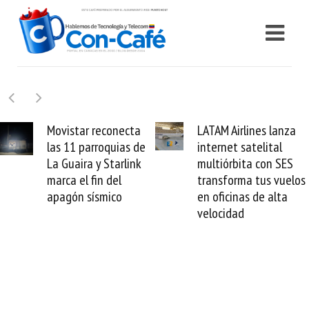
LATAM Airlines lanza
Samsung Galaxy Z
internet satelital
Fold8 la novedad
multiórbita con SES
plegable y un
transforma tus vuelos
formato fácil de
en oficinas de alta
enamorse
velocidad