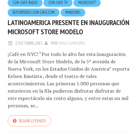
CON-CAFE RADIO
CON-CAFE TV
MICROSOFT
REPORTEROS CON-CAFE.COM
WINDOWS
LATINOAMERICA PRESENTE EN INAUGURACIÓN
MICROSOFT STORE MODELO
27.OCTUBRE.2015
POR
HUGO LONDOÑO
¡Café en NYC! “Por todo lo alto fue esta inauguración
de la Microsoft Store Modelo, de la 5ª avenida de
Nueva York, en los Estados Unidos de América” reporta
Kelsen Bautista , desde el teatro de tales
acontecimientos. Las primeras 1.000 personas que
estuvieron en la fila pudieron disfrutar disfrutar de
este espectáculo sin costo alguno, y entre estas un mil
personas, se...
SEGUIR LEYENDO