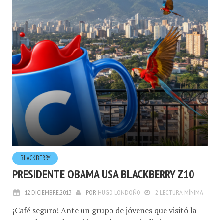
BLACKBERRY
PRESIDENTE OBAMA USA BLACKBERRY Z10
12.DICIEMBRE.2013
POR
HUGO LONDOÑO
2 LECTURA MÍNIMA
¡Café seguro! Ante un grupo de jóvenes que visitó la