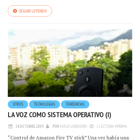
SEGUIR LEYENDO
OTROS
TECNOLOGÍ­AS
TENDENCIAS
LA VOZ COMO SISTEMA OPERATIVO (I)
24.OCTUBRE.2019
POR
HUGO LONDOÑO
2 LECTURA MÍNIMA
“Control de Amazon Fire TV stick” Una vez había una