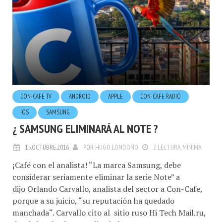
CON-CAFE TV
ANDROID
APPLE
CON-CAFE RADIO
IOS
SAMSUNG
¿ SAMSUNG ELIMINARÁ AL NOTE ?
15.OCTUBRE.2016
POR
HUGO LONDOÑO
2 LECTURA MÍNIMA
¡Café con el analista! “La marca Samsung, debe
considerar seriamente eliminar la serie Note” a
dijo Orlando Carvallo, analista del sector a Con-Cafe,
porque a su juicio, “su reputación ha quedado
manchada“. Carvallo cito al sitio ruso Hi Tech Mail.ru,