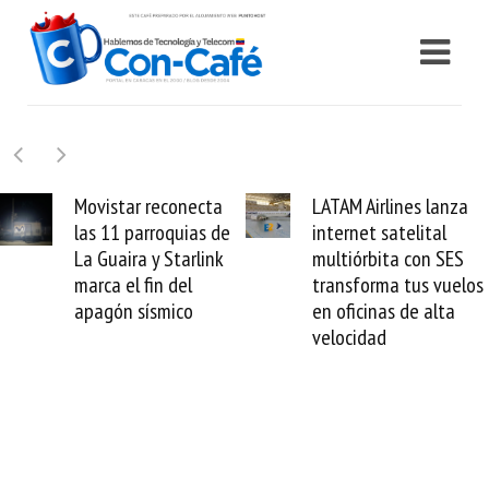
ar reconecta
LATAM Airlines lanza
Samsu
parroquias de
internet satelital
Fold8
ra y Starlink
multiórbita con SES
plega
l fin del
transforma tus vuelos
forma
 sísmico
en oficinas de alta
enam
velocidad