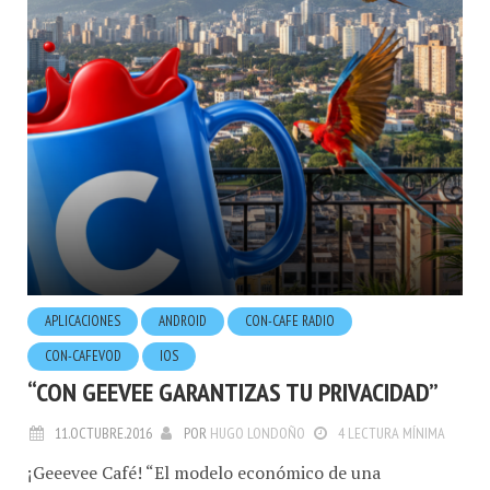
APLICACIONES
ANDROID
CON-CAFE RADIO
CON-CAFEVOD
IOS
“CON GEEVEE GARANTIZAS TU PRIVACIDAD”
11.OCTUBRE.2016
POR
HUGO LONDOÑO
4 LECTURA MÍNIMA
¡Geeevee Café! “El modelo económico de una