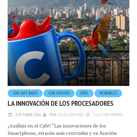
CON-CAFE RADIO
CON-CAFEVOD
INTEL
WEARABLES
LA INNOVACIÓN DE LOS PROCESADORES
2.OCTUBRE.2016
POR
HUGO LONDOÑO
2 LECTURA MÍNIMA
¡Análisis en el Café! “Las innovaciones de los
Smartphone, estarán más centradas y en función