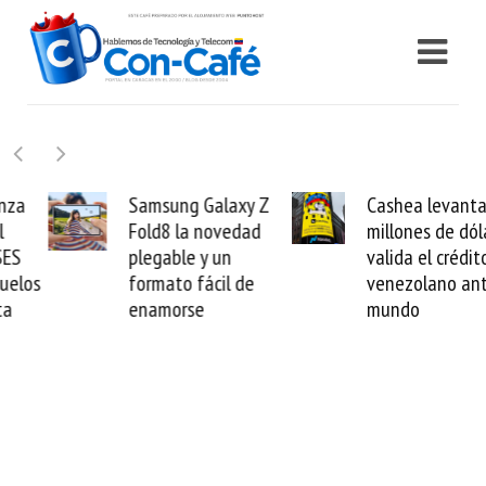
Samsung Galaxy Z
Cashea levanta 100
Fold8 la novedad
millones de dólares y
plegable y un
valida el crédito del
formato fácil de
venezolano ante el
enamorse
mundo