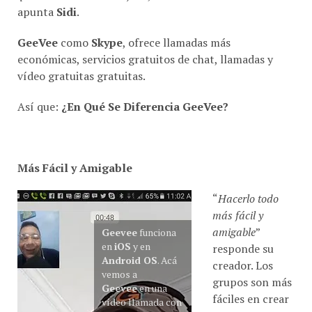
apunta
Sidi
.
GeeVee
como
Skype
, ofrece llamadas más
económicas, servicios gratuitos de chat, llamadas y
vídeo gratuitas gratuitas.
Así que:
¿En Qué Se Diferencia GeeVee?
Más Fácil y Amigable
“
Hacerlo todo
más fácil y
amigable
”
Geevee
funciona
en
iOS
y en
responde su
Android OS
. Acá
creador. Los
vemos a
grupos son más
Geevee
en una
fáciles en crear
vídeo llamada con
y una vez