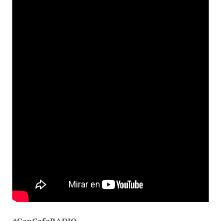
#ConCafeRADIO