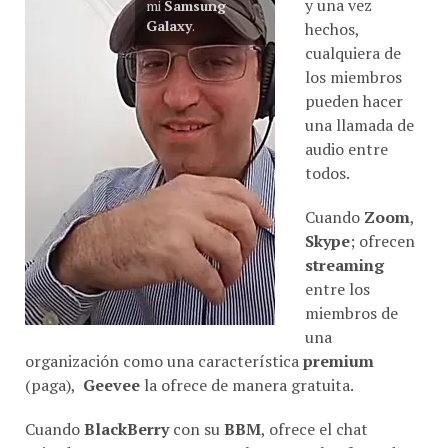
mi
Samsung
Galaxy
.
hechos,
cualquiera de
los miembros
pueden hacer
una llamada de
audio entre
todos.
Cuando
Zoom
,
Skype
; ofrecen
streaming
entre los
miembros de
una
organización como una característica
premium
(paga),
Geevee
la ofrece de manera gratuita.
Cuando
BlackBerry
con su
BBM
, ofrece el chat
privado por una renta mensual,
GeeVee
la ofrece de