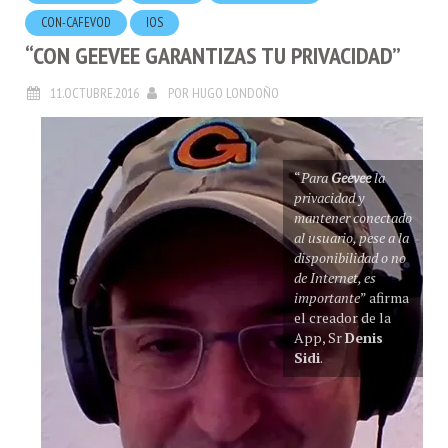
CON-CAFEVOD
IOS
“CON GEEVEE GARANTIZAS TU PRIVACIDAD”
11.OCTUBRE.2016
POR
HUGO LONDOÑO
“
Para
Geevee
la
privacidad y
mantener conectado
al usuario, pese a la
disponibilidad o no
de Internet, es
importante
” afirma
el creador de la
App, Sr
Denis
Sidi
.