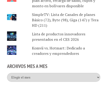
monto en bolívares disponible
SimpleTV: Lista de Canales de planes
Básico (72), Byte (98), Giga (147) y Tera
HD (211)
Lista de productos innovadores
presentados en el CES 2026
Komvii vs. Hotmart: Dedicado a
creadores y emprendedores
ARCHIVOS MES A MES
Archivos
mes
a
mes