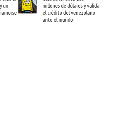
y valida
arranca la reparación del
zolano
cable de Cirion