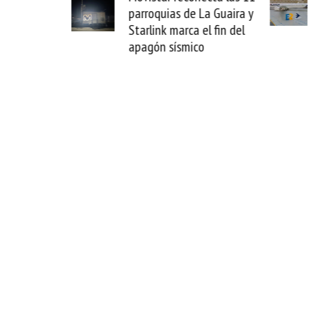
La Guaira y
satelital multiórbita con SES
el fin del
transforma tus vuelos en
o
oficinas de alta velocidad