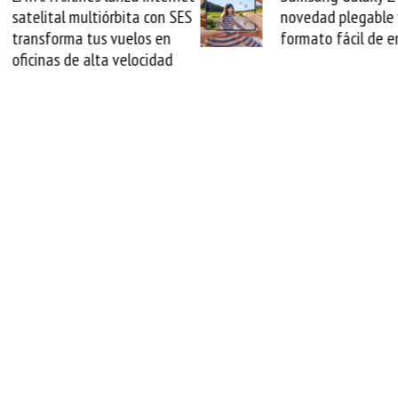
novedad plegable y un
millones de dólares 
formato fácil de enamorse
el crédito del vene
ante el mundo