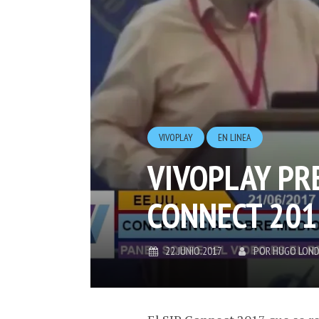
VIVOPLAY
EN LINEA
VIVOPLAY PRE
CONNECT 201
22.JUNIO.2017
POR
HUGO LON