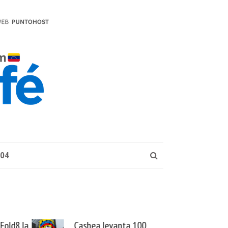
004
0
El buque Wave Sentinel