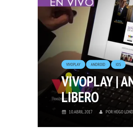
VIVOPLAY
ANDROID
IOS
VIVOPLAY | 
LIBERO
10.ABRIL.2017
POR
HUGO LON