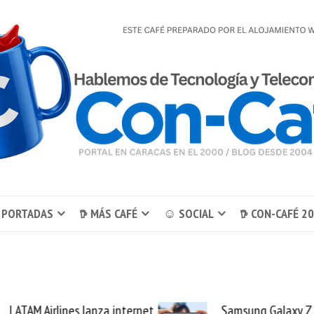
 PORTADAS
𖠚 MÁS CAFÉ
☺ SOCIAL
𖠚 CON-CAFÉ 2
Samsung Galaxy Z Fold8 la
Cashea levanta 10