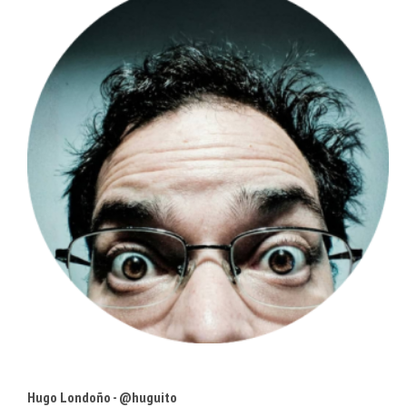
Hugo Londoño - @huguito