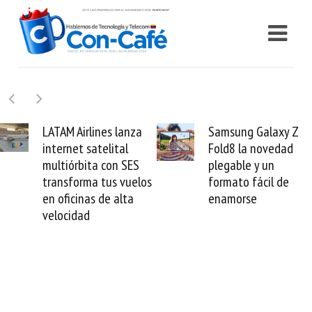
Airlines lanza
Samsung Galaxy Z
Cash
et satelital
Fold8 la novedad
mill
rbita con SES
plegable y un
valid
forma tus vuelos
formato fácil de
vene
cinas de alta
enamorse
mun
idad