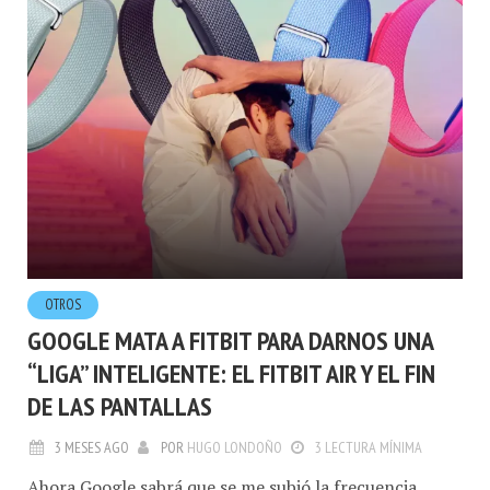
OTROS
GOOGLE MATA A FITBIT PARA DARNOS UNA
“LIGA” INTELIGENTE: EL FITBIT AIR Y EL FIN
DE LAS PANTALLAS
3 MESES AGO
POR
HUGO LONDOÑO
3 LECTURA MÍNIMA
Ahora Google sabrá que se me subió la frecuencia