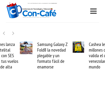
Samsung Galaxy Z
Cashea levanta 100
Fold8 la novedad
millones de dólares y
plegable y un
valida el crédito del
formato fácil de
venezolano ante el
enamorse
mundo