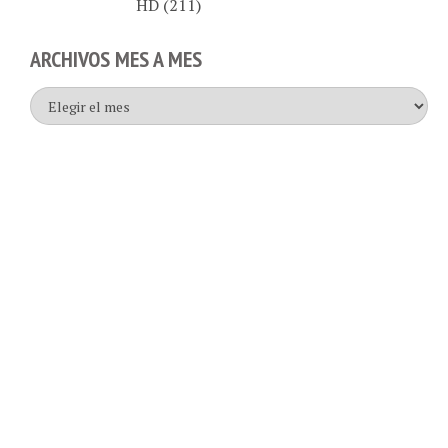
ARCHIVOS MES A MES
Archivos
mes
a
mes