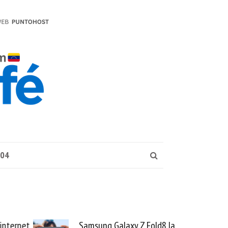
004
internet
Samsung Galaxy Z Fold8 la