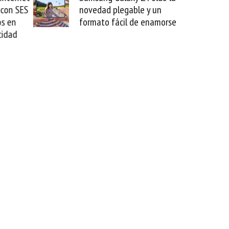
 con SES
novedad plegable y un
s en
formato fácil de enamorse
cidad