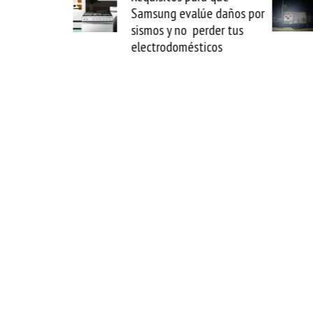
 lo que puede
Samsung evalúe daños por
lógicamente
sismos y no perder tus
electrodomésticos