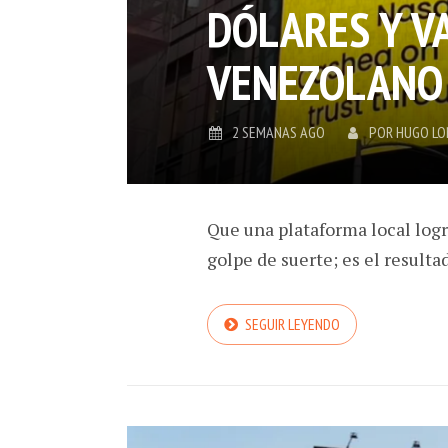
DÓLARES Y VA
VENEZOLANO
2 SEMANAS AGO
POR
HUGO L
Que una plataforma local logr
golpe de suerte; es el resultad
SEGUIR LEYENDO