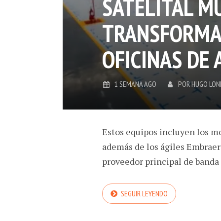
SATELITAL M
TRANSFORMA 
OFICINAS DE 
1 SEMANA AGO
POR
HUGO LO
Estos equipos incluyen los 
además de los ágiles Embraer
proveedor principal de banda
SEGUIR LEYENDO