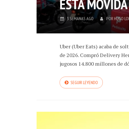
ESTA MOVIDA
3 SEMANAS AGO
POR
HUGO L
Uber (Uber Eats) acaba de solt
de 2026. Compró Delivery Her
jugosos 14.800 millones de dó
SEGUIR LEYENDO