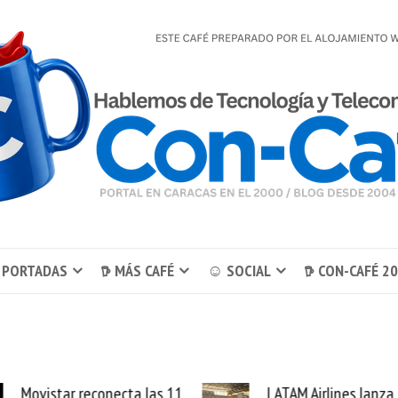
 PORTADAS
𖠚 MÁS CAFÉ
☺ SOCIAL
𖠚 CON-CAFÉ 2
Movistar reconecta las 11
LATAM Airlines lanza 