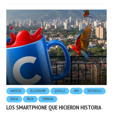
ANDROID
BLACKBERRY
GOOGLE
IBM
MOTOROLA
NOKIA
PALM
SYMBIAN
LOS SMARTPHONE QUE HICIERON HISTORIA