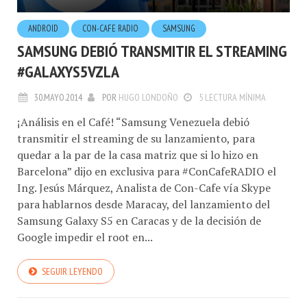
ANDROID
CON-CAFE RADIO
SAMSUNG
SAMSUNG DEBIÓ TRANSMITIR EL STREAMING
#GALAXYS5VZLA
30.MAYO.2014
POR
HUGO LONDOÑO
5 LECTURA MÍNIMA
¡Análisis en el Café! “Samsung Venezuela debió
transmitir el streaming de su lanzamiento, para
quedar a la par de la casa matriz que si lo hizo en
Barcelona” dijo en exclusiva para #ConCafeRADIO el
Ing. Jesús Márquez, Analista de Con-Cafe vía Skype
para hablarnos desde Maracay, del lanzamiento del
Samsung Galaxy S5 en Caracas y de la decisión de
Google impedir el root en...
SEGUIR LEYENDO