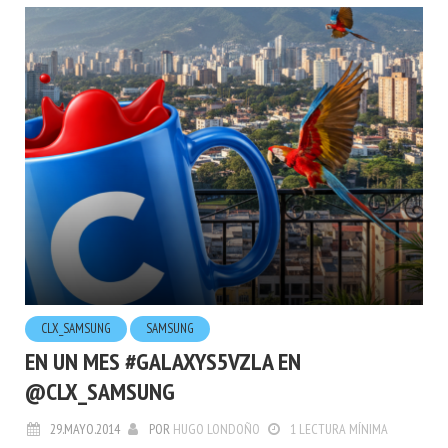
CLX_SAMSUNG
SAMSUNG
EN UN MES #GALAXYS5VZLA EN
@CLX_SAMSUNG
29.MAYO.2014
POR
HUGO LONDOÑO
1 LECTURA MÍNIMA