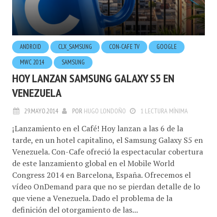
ANDROID
CLX_SAMSUNG
CON-CAFE TV
GOOGLE
MWC 2014
SAMSUNG
HOY LANZAN SAMSUNG GALAXY S5 EN
VENEZUELA
29.MAYO.2014
POR
HUGO LONDOÑO
1 LECTURA MÍNIMA
¡Lanzamiento en el Café! Hoy lanzan a las 6 de la
tarde, en un hotel capitalino, el Samsung Galaxy S5 en
Venezuela. Con-Cafe ofreció la espectacular cobertura
de este lanzamiento global en el Mobile World
Congress 2014 en Barcelona, España. Ofrecemos el
vídeo OnDemand para que no se pierdan detalle de lo
que viene a Venezuela. Dado el problema de la
definición del otorgamiento de las...