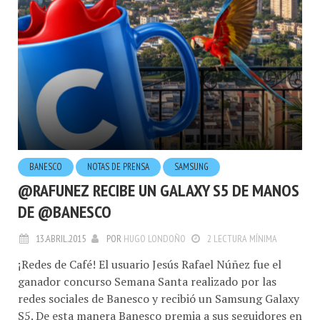
BANESCO
NOTAS DE PRENSA
SAMSUNG
@RAFUNEZ RECIBE UN GALAXY S5 DE MANOS
DE @BANESCO
13.ABRIL.2015
POR
HUGO LONDOÑO
2 LECTURA MÍNIMA
¡Redes de Café! El usuario Jesús Rafael Núñez fue el
ganador concurso Semana Santa realizado por las
redes sociales de Banesco y recibió un Samsung Galaxy
S5. De esta manera Banesco premia a sus seguidores en