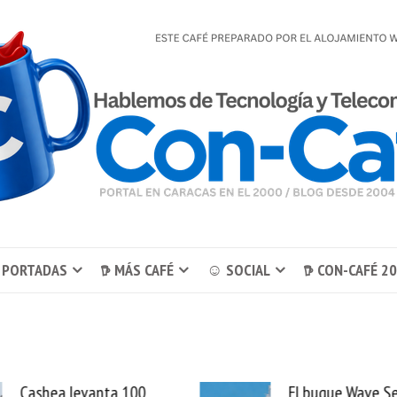
 PORTADAS
𖠚 MÁS CAFÉ
☺ SOCIAL
𖠚 CON-CAFÉ 2
El buque Wave Sentinel
Uber se lleva Pedid