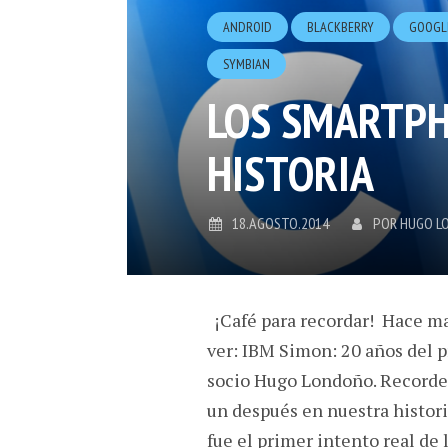
ANDROID
BLACKBERRY
GOOGL
SYMBIAN
LOS SMARTPH
HISTORIA
18.AGOSTO.2014
POR
HUGO L
¡Café para recordar! Hace ma
ver: IBM Simon: 20 años del 
socio Hugo Londoño. Recorde
un después en nuestra histori
fue el primer intento real de 