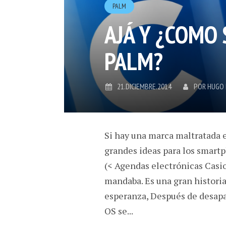
PALM
AJÁ Y ¿COMO 
PALM?
21.DICIEMBRE.2014
POR
HUGO
Si hay una marca maltratada e
grandes ideas para los smartp
(< Agendas electrónicas Casio
mandaba. Es una gran histori
esperanza, Después de desap
OS se...