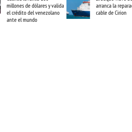
arranca la reparación del
sabemos todo lo q
cable de Cirion
mejorar tecnológic
esta movida