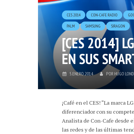
CES 2014
CON-CAFE RADIO
GO
PALM
SAMSUNG
SIRAGON
[CES 2014] L
EN SUS SMAR
5.ENERO.2014
POR
HUGO LON
¡Café en el CES! “La marca L
diferenciador con su competen
Analista de Con-Cafe desde e
las redes y de las últimas te