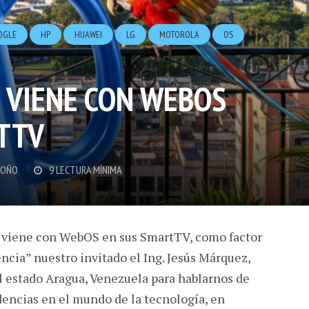
OGLE
HP
HUAWEI
LG
MOTOROLA
OS
G VIENE CON WEBOS
TTV
DOÑO
9 LECTURA MÍNIMA
G viene con WebOS en sus SmartTV, como factor
cia” nuestro invitado el Ing. Jesús Márquez,
l estado Aragua, Venezuela para hablarnos de
ndencias en el mundo de la tecnología, en