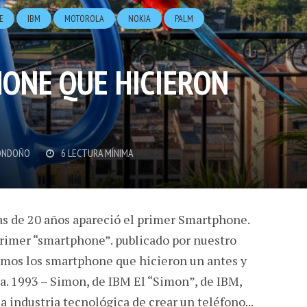
E
IBM
MOTOROLA
NOKIA
PALM
ONE QUE HICIERON
ONDOÑO
6 LECTURA MÍNIMA
s de 20 años apareció el primer Smartphone.
primer “smartphone”. publicado por nuestro
mos los smartphone que hicieron un antes y
a. 1993 – Simon, de IBM El “Simon”, de IBM,
la industria tecnológica de crear un teléfono...