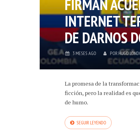
FIRMAN ACUE
INTERNET TE
DE DARNOS D
3 MESES AGO
POR
HUGO LOND
La promesa de la transformaci
ficción, pero la realidad es 
de humo.
SEGUIR LEYENDO