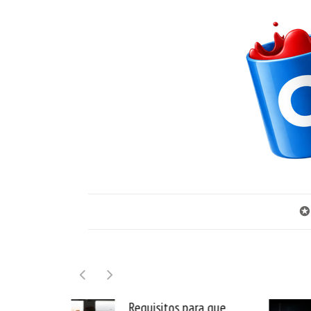
✪
Requisitos para que
Movistar