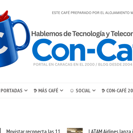
 PORTADAS
𖠚 MÁS CAFÉ
☺ SOCIAL
𖠚 CON-CAFÉ 2
 reconecta las 11
LATAM Airlines lanza internet