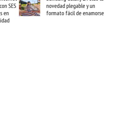
novedad plegable y un
millones de d
formato fácil de enamorse
el crédito de
ante el mund