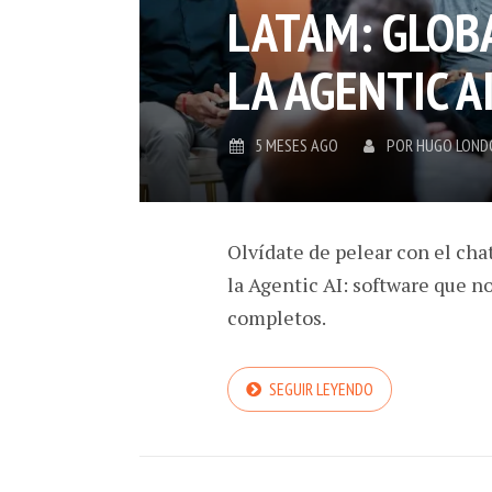
LATAM: GLOB
LA AGENTIC A
5 MESES AGO
POR
HUGO LOND
Olvídate de pelear con el cha
la Agentic AI: software que n
completos.
SEGUIR LEYENDO