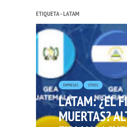
ETIQUETA - LATAM
EMPRESAS
OTROS
LATAM: ¿EL F
MUERTAS? AL