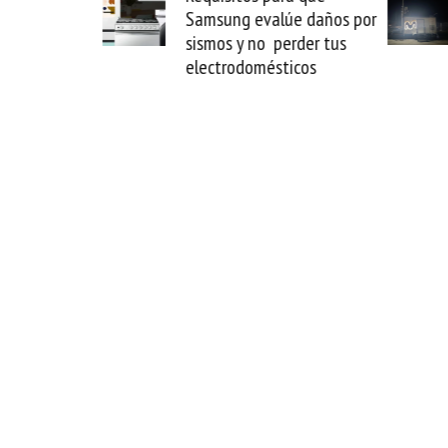
de
Samsung evalúe daños por
parroqui
e
sismos y no perder tus
Starlink
electrodomésticos
apagón 