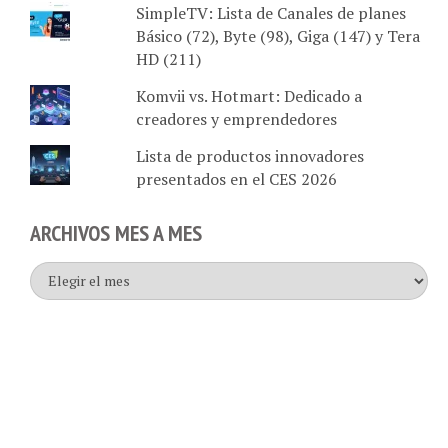
SimpleTV: Lista de Canales de planes
Básico (72), Byte (98), Giga (147) y Tera
HD (211)
Komvii vs. Hotmart: Dedicado a
creadores y emprendedores
Lista de productos innovadores
presentados en el CES 2026
ARCHIVOS MES A MES
Archivos
mes
a
mes