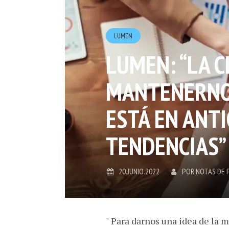
LUMEN
LUMEN: “LA C
MANTENERNOS
ESTÁ EN ANTI
TENDENCIAS”
20.JUNIO.2022
POR
NOTAS DE 
" Para darnos una idea de la 