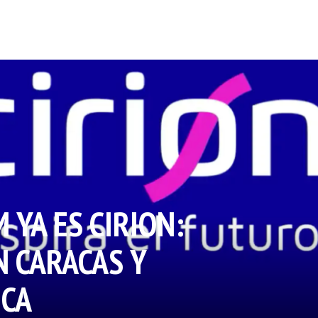
YA ES CIRION:
N CARACAS Y
ICA