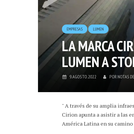
EMPRESAS
LUMEN
LA MARCA CIR
LUMEN A ST
9.AGOSTO.2022
POR
NOTAS D
" A través de su amplia infraes
Cirion apunta a asistir a las 
América Latina en su camino h