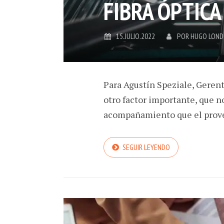
FIBRA ÓPTICA
15.JULIO.2022
POR
HUGO LON
Para Agustín Speziale, Gere
otro factor importante, que n
acompañamiento que el prov
SEGUIR LEYENDO