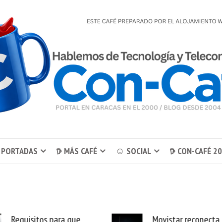
 PORTADAS
𖠚 MÁS CAFÉ
☺ SOCIAL
𖠚 CON-CAFÉ 2
Movistar reconecta las 11
LATAM Airlines lanza 