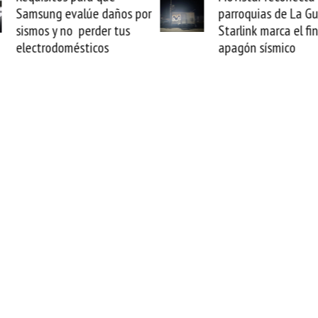
parroquias de La Guaira y
satelital multiórbita
Starlink marca el fin del
transforma tus vuelo
apagón sísmico
oficinas de alta velo