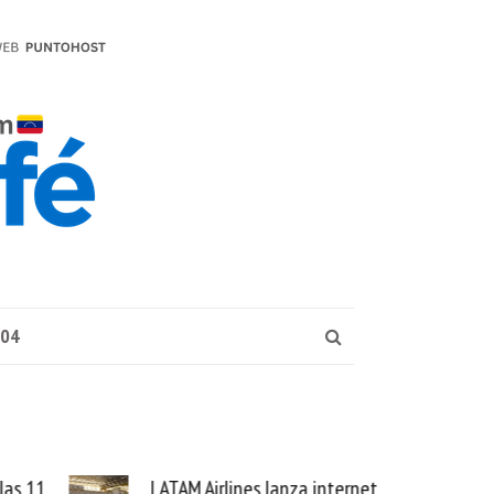
004
internet
Samsung Galaxy Z Fold8 la