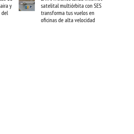
 con SES
novedad plegable y un
s en
formato fácil de enamorse
cidad