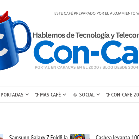
 PORTADAS
𖠚 MÁS CAFÉ
☺ SOCIAL
𖠚 CON-CAFÉ 2
Cashea levanta 100
El buque Wave Se