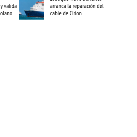
ción del
sabemos todo lo que puede
mejorar tecnológicamente
esta movida