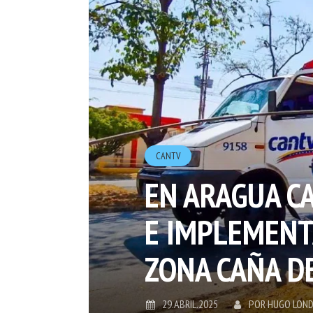
CANTV
EN ARAGUA C
E IMPLEMENT
ZONA CAÑA D
29.ABRIL.2025
POR
HUGO LON