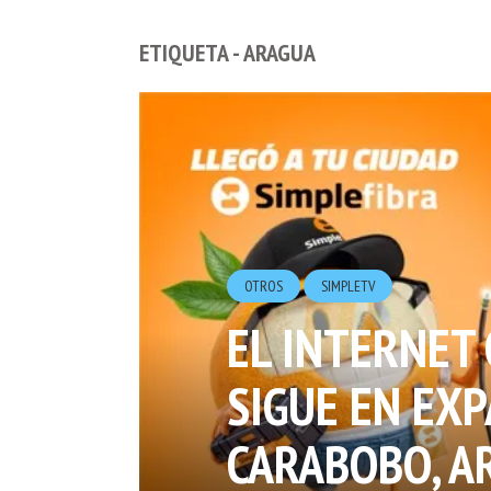
ETIQUETA - ARAGUA
OTROS
SIMPLETV
EL INTERNET
SIGUE EN EXP
CARABOBO, A