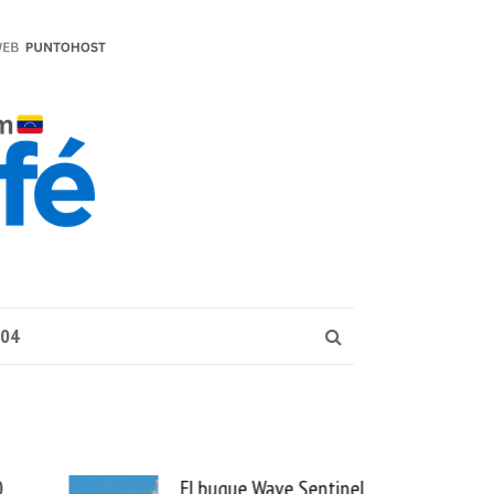
004
ntinel
Uber se lleva PedidosYa y