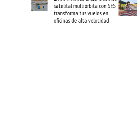
órbita con SES
novedad plegable y un
 vuelos en
formato fácil de enamorse
a velocidad