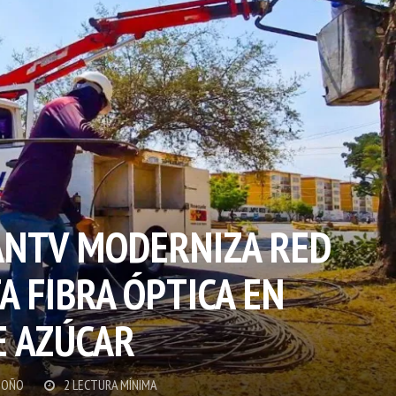
ANTV MODERNIZA RED
A FIBRA ÓPTICA EN
E AZÚCAR
DOÑO
2 LECTURA MÍNIMA