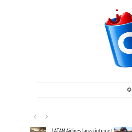
✪
lanza internet
Samsung Galaxy Z Fold8 la