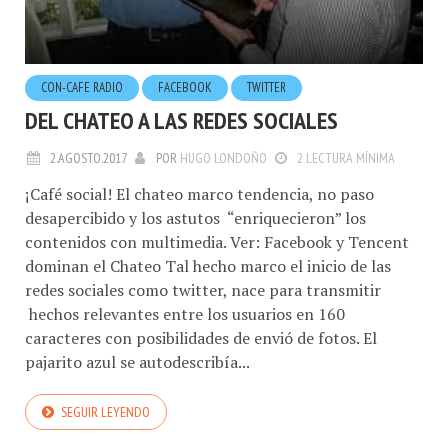
CON-CAFE RADIO
FACEBOOK
TWITTER
DEL CHATEO A LAS REDES SOCIALES
2.AGOSTO.2017
POR
HUGO LONDOÑO
2 LECTURA MÍNIMA
¡Café social! El chateo marco tendencia, no paso
desapercibido y los astutos “enriquecieron” los
contenidos con multimedia. Ver: Facebook y Tencent
dominan el Chateo Tal hecho marco el inicio de las
redes sociales como twitter, nace para transmitir
hechos relevantes entre los usuarios en 160
caracteres con posibilidades de envió de fotos. El
pajarito azul se autodescribía...
SEGUIR LEYENDO