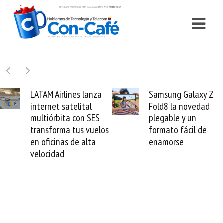
Samsung Galaxy Z
Cashea levanta 100
Fold8 la novedad
millones de dólares y
plegable y un
valida el crédito del
formato fácil de
venezolano ante el
enamorse
mundo