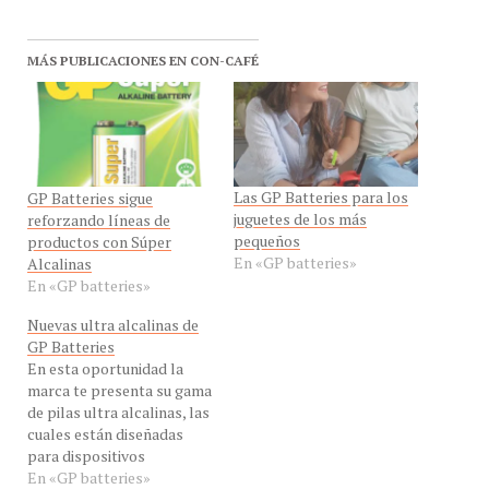
MÁS PUBLICACIONES EN CON-CAFÉ
Las GP Batteries para los
GP Batteries sigue
juguetes de los más
reforzando líneas de
pequeños
productos con Súper
En «GP batteries»
Alcalinas
En «GP batteries»
Nuevas ultra alcalinas de
GP Batteries
En esta oportunidad la
marca te presenta su gama
de pilas ultra alcalinas, las
cuales están diseñadas
para dispositivos
electrónicos de alto
En «GP batteries»
consumo como: cámaras