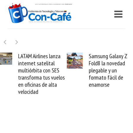
Samsung Galaxy Z
Cashea levanta 10
Fold8 la novedad
millones de dólares
plegable y un
valida el crédito del
s
formato fácil de
venezolano ante el
enamorse
mundo