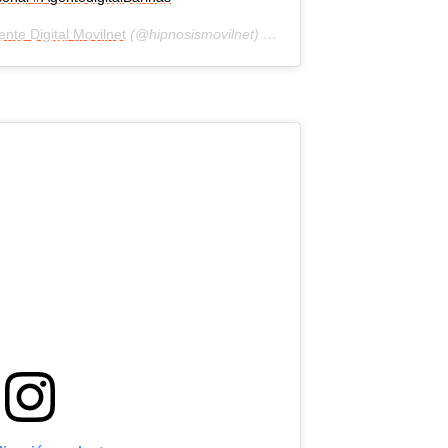
nte Digital Movilnet
(@hipnosismovilnet) el
3 de Ago de 2020 a las 6: