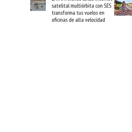
La Guaira y
satelital multiórbita con SES
el fin del
transforma tus vuelos en
o
oficinas de alta velocidad