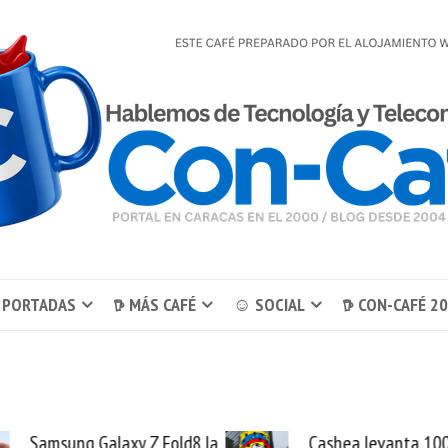
 PORTADAS
𖠚 MÁS CAFÉ
☺ SOCIAL
𖠚 CON-CAFÉ 2
Samsung Galaxy Z Fold8 la
Cashea levanta 10