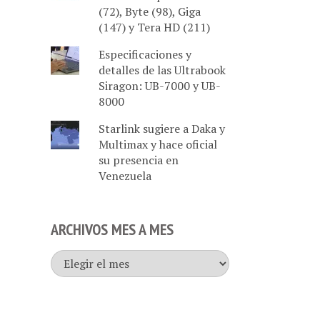
(72), Byte (98), Giga
23 PDT
(147) y Tera HD (211)
Especificaciones y
detalles de las Ultrabook
Siragon: UB-7000 y UB-
8000
Starlink sugiere a Daka y
Multimax y hace oficial
su presencia en
Venezuela
ARCHIVOS MES A MES
Archivos
mes
a
mes