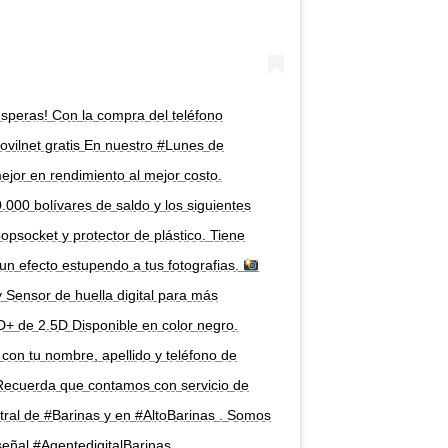
speras! Con la compra del teléfono
vilnet gratis En nuestro #Lunes de
or en rendimiento al mejor costo.
000 bolívares de saldo y los siguientes
opsocket y protector de plástico. Tiene
un efecto estupendo a tus fotografias.
 Sensor de huella digital para más
D+ de 2.5D Disponible en color negro.
on tu nombre, apellido y teléfono de
 Recuerda que contamos con servicio de
tral de #Barinas y en #AltoBarinas . Somos
señal #AgentedigitalBarinas