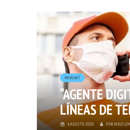
MOVILNET
“AGENTE DIGI
LÍNEAS DE T
4.AGOSTO.2020
POR
HUGO LO