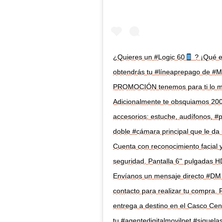
¿Quieres un #Logic 60
? ¡Qué e
obtendrás tu #líneaprepago de #Mo
PROMOCIÓN tenemos para ti lo mej
Adicionalmente te obsquiamos 200.
accesorios: estuche, audífonos, #p
doble #cámara principal que le da 
Cuenta con reconocimiento facial y
seguridad. Pantalla 6'' pulgadas H
Envíanos un mensaje directo #DM c
contacto para realizar tu compra.
entrega a destino en el Casco Cen
tu #agentedigitalmovilnet #siguela