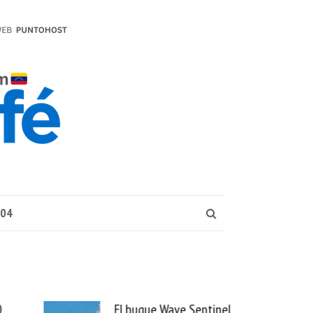
004
0
El buque Wave Sentinel