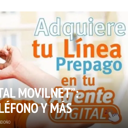
TAL MOVILNET”:
ELÉFONO Y MÁS
NDOÑO