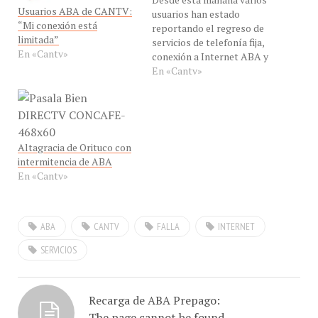
Usuarios ABA de CANTV:
usuarios han estado
“Mi conexión está
reportando el regreso de
limitada”
servicios de telefonía fija,
En «Cantv»
conexión a Internet ABA y
no he leído como le va a
En «Cantv»
los clientes Móviles
Altagracia de Orituco con
intermitencia de ABA
En «Cantv»
ABA
CANTV
FALLA
INTERNET
SERVICIOS
Recarga de ABA Prepago:
The page cannot be found