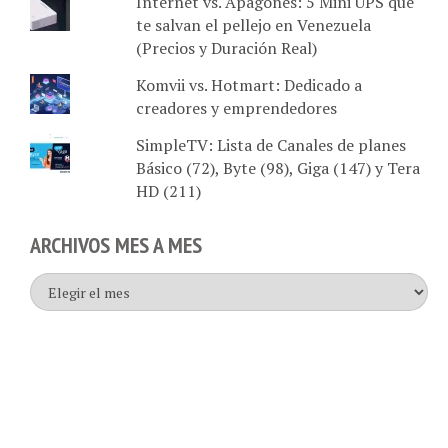
Internet vs. Apagones: 5 Mini UPS que
te salvan el pellejo en Venezuela
(Precios y Duración Real)
Komvii vs. Hotmart: Dedicado a
creadores y emprendedores
SimpleTV: Lista de Canales de planes
Básico (72), Byte (98), Giga (147) y Tera
HD (211)
ARCHIVOS MES A MES
Archivos
mes
a
mes