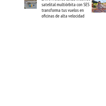
órbita con SES
novedad plegable y un
 vuelos en
formato fácil de enamorse
a velocidad