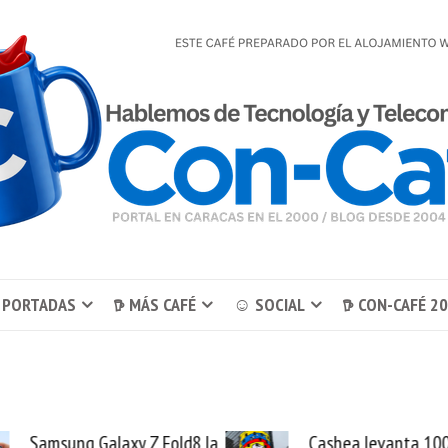
 PORTADAS
𖠚 MÁS CAFÉ
☺ SOCIAL
𖠚 CON-CAFÉ 2
Cashea levanta 100
El buque Wave Se