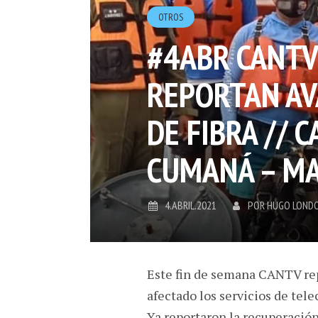
OTROS
#4ABR CANTV
REPORTAN AV
DE FIBRA // 
CUMANÁ – M
4.ABRIL.2021
POR
HUGO LOND
Este fin de semana CANTV rep
afectado los servicios de tel
Ya reportaron la recuperació