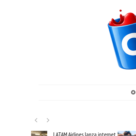
✪
lanza internet
Samsung Galaxy Z Fold8 la