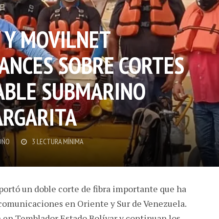
 Y MOVILNET
ANCES SOBRE CORTES
CABLE SUBMARINO
ARGARITA
OÑO
3 LECTURA MÍNIMA
ortó un doble corte de fibra importante que ha
ecomunicaciones en Oriente y Sur de Venezuela.
n en Temblador Estado Bolívar y continuan los