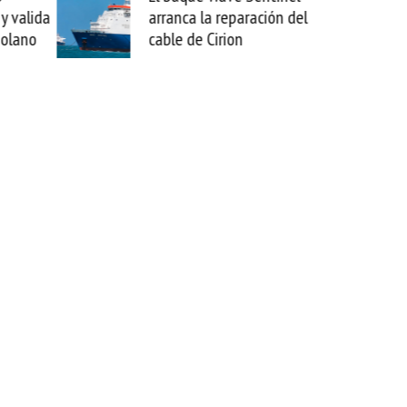
ción del
sabemos todo lo que puede
mejorar tecnológicamente
esta movida