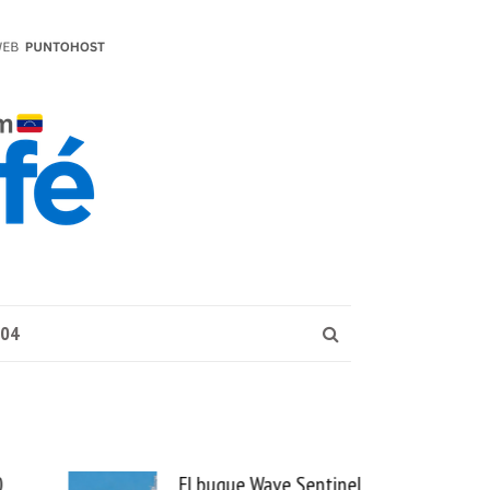
004
ntinel
Uber se lleva PedidosYa y