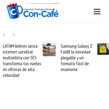
Samsung Galaxy Z
Cashea levanta 100
Fold8 la novedad
millones de dólares y
plegable y un
valida el crédito del
formato fácil de
venezolano ante el
enamorse
mundo