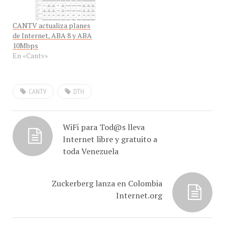
integrante del Comando
CANTV actualiza planes
Bolivariano de
de Internet, ABA 8 y ABA
Telecomunicaciones –un…
10Mbps
En «Cantv»
CANTV
DTH
WiFi para Tod@s lleva
Internet libre y gratuito a
toda Venezuela
Zuckerberg lanza en Colombia
Internet.org