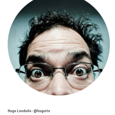
Hugo Londoño - @huguito