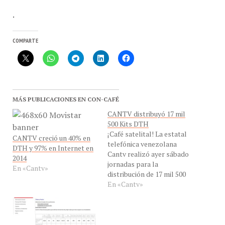
.
COMPARTE
MÁS PUBLICACIONES EN CON-CAFÉ
CANTV distribuyó 17 mil
500 Kits DTH
¡Café satelital! La estatal
CANTV creció un 40% en
telefónica venezolana
DTH y 97% en Internet en
Cantv realizó ayer sábado
2014
jornadas para la
En «Cantv»
distribución de 17 mil 500
equipos de televisión
En «Cantv»
satelital en todo el país,
para que los ciudadanos
puedan llevar este servicio
a sus casas a precios muy
bajos. Sergio Bronce,