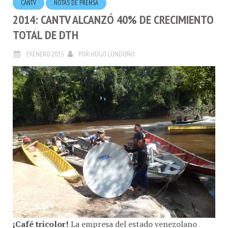
2014: CANTV ALCANZÓ 40% DE CRECIMIENTO
TOTAL DE DTH
19.ENERO.2015
POR
HUGO LONDOÑO
¡Café tricolor!
La empresa del estado venezolano
Cantv
, alcanzó
40% de crecimiento total en