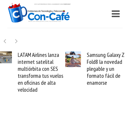
M Airlines lanza
Samsung Galaxy Z
Ca
rnet satelital
Fold8 la novedad
mil
iórbita con SES
plegable y un
val
sforma tus vuelos
formato fácil de
ve
ficinas de alta
enamorse
mu
cidad