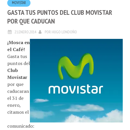
GASTA TUS PUNTOS DEL CLUB MOVISTAR
POR QUE CADUCAN
21.ENERO.2014
POR
HUGO LONDOÑO
¡Mosca en
el Café!
Gasta tus
puntos del
Club
Movistar
por que
caducaran
el 31 de
enero,
citamos el
comunicado: