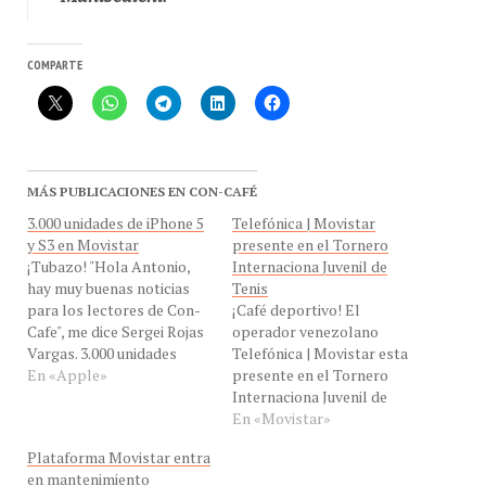
COMPARTE
MÁS PUBLICACIONES EN CON-CAFÉ
3.000 unidades de iPhone 5
Telefónica | Movistar
y S3 en Movistar
presente en el Tornero
¡Tubazo! "Hola Antonio,
Internaciona Juvenil de
hay muy buenas noticias
Tenis
para los lectores de Con-
¡Café deportivo! El
Cafe", me dice Sergei Rojas
operador venezolano
Vargas. 3.000 unidades
Telefónica | Movistar esta
disponibles de: Iphone 5,
En «Apple»
presente en el Tornero
con precio en prepago de
Internaciona Juvenil de
4.869 bolívares, en
Tenis. Desde ayer, lunes 13
En «Movistar»
pospago a 6.459 Bs, y
de enero, se dió inicio a
Plataforma Movistar entra
Galaxy S3 en prepago /
esta Copa que cumple ya
en mantenimiento
pospago 5.799 Bs en una
once años. En esta ocasión