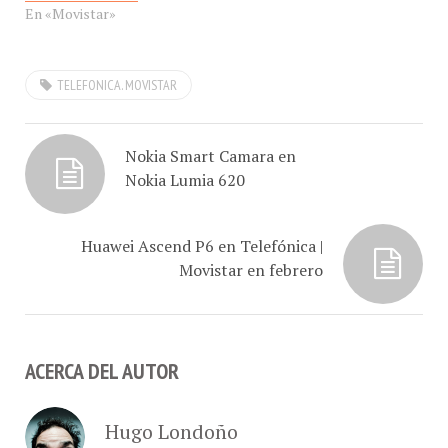
En «Movistar»
promoción que arrancó
contará con cuadros
este…
clasificatorios de 48
jugadores y se extenderá
hasta el domingo…
TELEFONICA. MOVISTAR
Nokia Smart Camara en
Nokia Lumia 620
Huawei Ascend P6 en Telefónica |
Movistar en febrero
ACERCA DEL AUTOR
Hugo Londoño