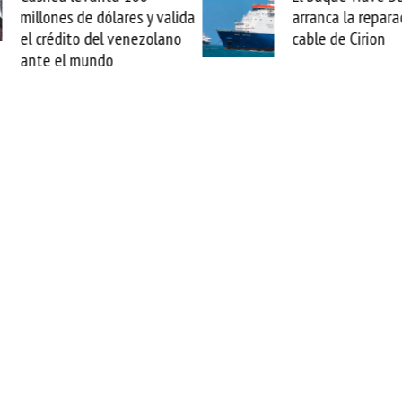
arranca la reparación del
sabemos todo lo q
cable de Cirion
mejorar tecnológic
esta movida