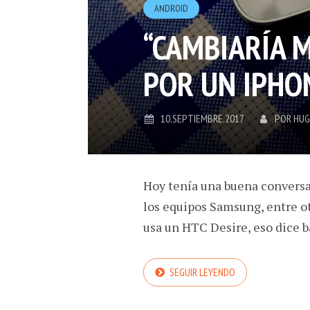
ANDROID
“CAMBIARÍA M
POR UN IPHON
10.SEPTIEMBRE.2017
POR
HUG
Hoy tenía una buena conversa
los equipos Samsung, entre o
usa un HTC Desire, eso dice b
SEGUIR LEYENDO