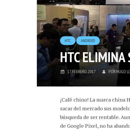
HTC
ANDROID
HTC ELIMINA
17.FEBRERO.2017
POR
HUGO L
¡Café chino! La marca china H
sacar del mercado sus modelo
búsqueda de ser rentable. Aun
de Google Pixel, no ha aband