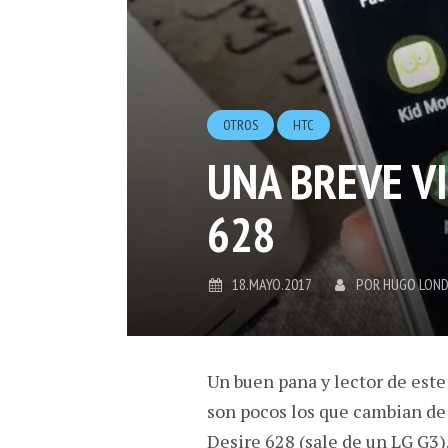
OTROS
HTC
UNA BREVE VI
628
18.MAYO.2017
POR
HUGO LON
Un buen pana y lector de este
son pocos los que cambian de 
Desire 628 (sale de un LG G3)