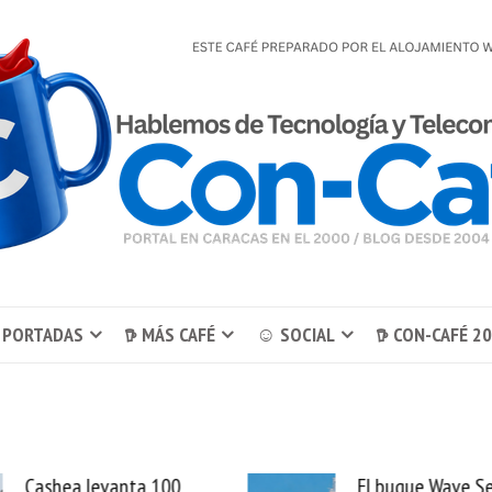
 PORTADAS
𖠚 MÁS CAFÉ
☺ SOCIAL
𖠚 CON-CAFÉ 2
El buque Wave Sentinel
Uber se lleva Pedid