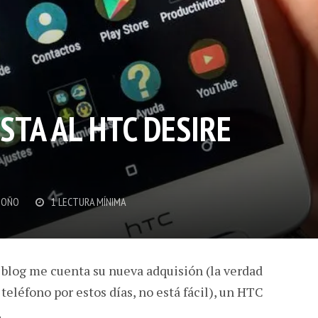
STA AL HTC DESIRE
DOÑO
1 LECTURA MÍNIMA
 blog me cuenta su nueva adquisión (la verdad
teléfono por estos días, no está fácil), un HTC
.