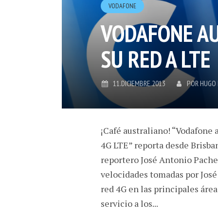
VODAFONE
VODAFONE AU
SU RED A LTE
11.DICIEMBRE.2013
POR
HUGO
¡Café australiano! “Vodafone a
4G LTE” reporta desde Brisba
reportero José Antonio Pache
velocidades tomadas por José
red 4G en las principales área
servicio a los...