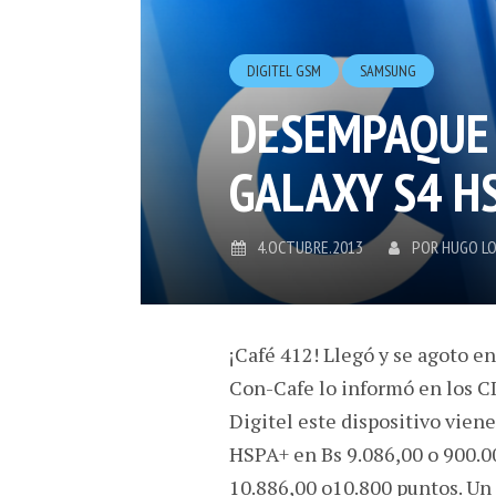
DIGITEL GSM
SAMSUNG
DESEMPAQUE
GALAXY S4 H
4.OCTUBRE.2013
POR
HUGO L
¡Café 412! Llegó y se agoto 
Con-Cafe lo informó en los C
Digitel este dispositivo vien
HSPA+ en Bs 9.086,00 o 900.0
10.886,00 o10.800 puntos. Un