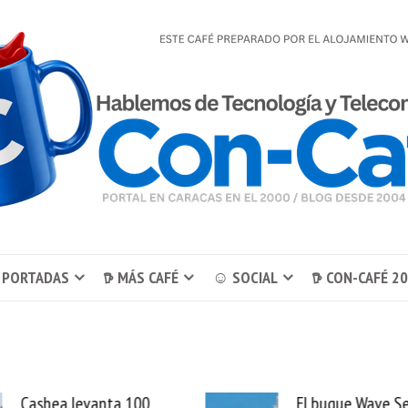
 PORTADAS
𖠚 MÁS CAFÉ
☺ SOCIAL
𖠚 CON-CAFÉ 2
El buque Wave Sentinel
Uber se lleva Pedid