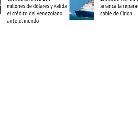
arranca la reparación del
sabemos todo lo q
cable de Cirion
mejorar tecnológic
esta movida