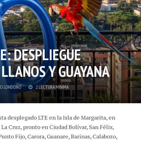
TE: DESPLIEGUE
S LLANOS Y GUAYANA
O LONDOÑO
2 LECTURA MÍNIMA
esta desplegado LTE en la Isla de Margarita, en
a Cruz, pronto en Ciudad Bolívar, San Félix,
Punto Fijo, Carora, Guanare, Barinas, Calabozo,