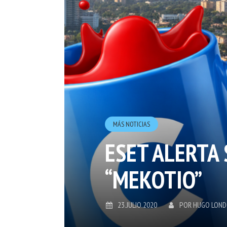
MÁS NOTICIAS
ESET ALERTA
“MEKOTIO”
23.JULIO.2020
POR
HUGO LON