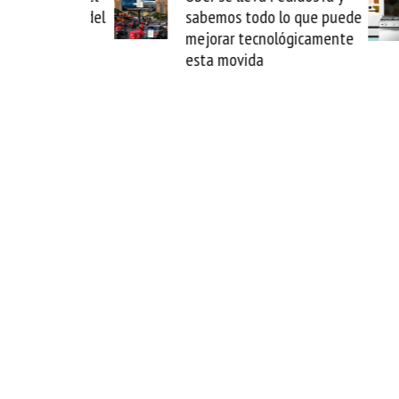
reparación del
sabemos todo lo que puede
rion
mejorar tecnológicamente
esta movida