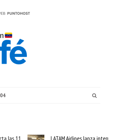
004
las 11
LATAM Airlines lanza internet