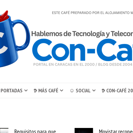
 PORTADAS
𖠚 MÁS CAFÉ
☺ SOCIAL
𖠚 CON-CAFÉ 2
Requisitos para que
Movistar reconecta 