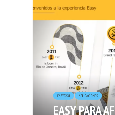
EASYTAXI
APLICACIONES
EASY PARA A