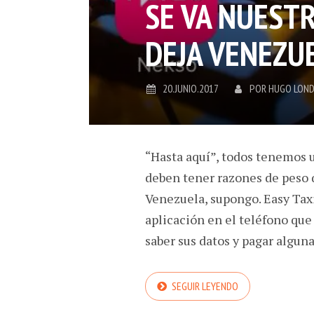
SE VA NUESTR
DEJA VENEZU
20.JUNIO.2017
POR
HUGO LON
“Hasta aquí”, todos tenemos u
deben tener razones de peso
Venezuela, supongo. Easy Taxi 
aplicación en el teléfono que 
saber sus datos y pagar alguna
SEGUIR LEYENDO