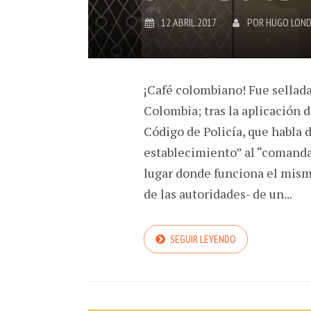
12.ABRIL.2017
POR
HUGO LON
¡Café colombiano! Fue sellad
Colombia; tras la aplicación
Código de Policía, que habla 
establecimiento” al “comanda
lugar donde funciona el mismo
de las autoridades- de un...
SEGUIR LEYENDO