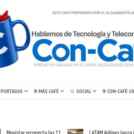
 PORTADAS
𖠚 MÁS CAFÉ
☺ SOCIAL
𖠚 CON-CAFÉ 2
Movistar reconecta las 11
LATAM Airlines lanza 