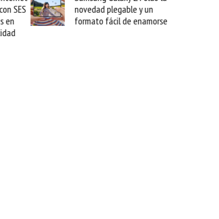
 con SES
novedad plegable y un
s en
formato fácil de enamorse
cidad