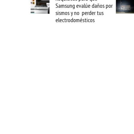
 lo que puede
Samsung evalúe daños por
lógicamente
sismos y no perder tus
electrodomésticos