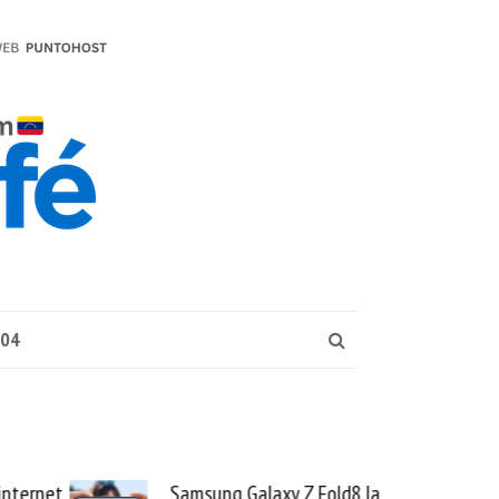
004
internet
Samsung Galaxy Z Fold8 la