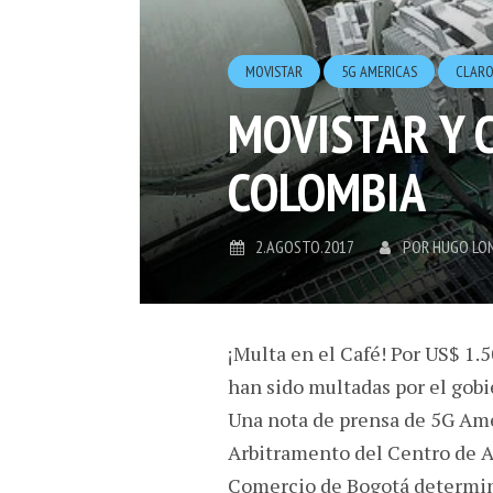
MOVISTAR
5G AMERICAS
CLAR
MOVISTAR Y 
COLOMBIA
2.AGOSTO.2017
POR
HUGO LO
¡Multa en el Café! Por US$ 1.
han sido multadas por el gobi
Una nota de prensa de 5G Amé
Arbitramento del Centro de A
Comercio de Bogotá determinó