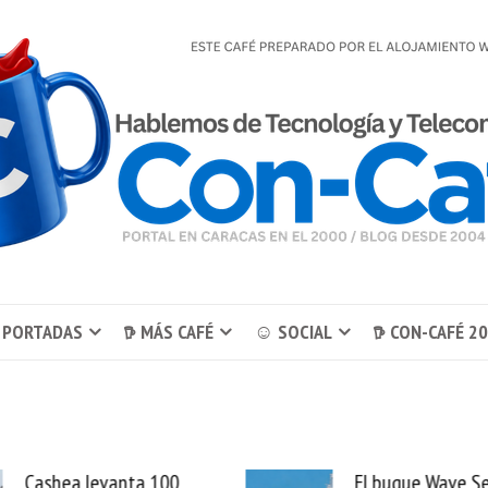
 PORTADAS
𖠚 MÁS CAFÉ
☺ SOCIAL
𖠚 CON-CAFÉ 2
El buque Wave Sentinel
Uber se lleva Pedid