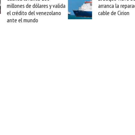
arranca la reparación del
sabemos todo lo q
cable de Cirion
mejorar tecnológic
esta movida