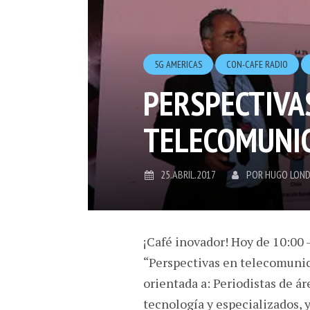
5G AMERICAS
CON-CAFE RADIO
PERSPECTIVA
TELECOMUNIC
25.ABRIL.2017
POR
HUGO LON
¡Café inovador! Hoy de 10:00 
“Perspectivas en telecomunica
orientada a: Periodistas de á
tecnología y especializados, 