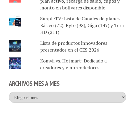
plan activo, recarga de saldo, cupos y
monto en bolívares disponible
SimpleTV: Lista de Canales de planes
Básico (72), Byte (98), Giga (147) y Tera
HD (211)
Lista de productos innovadores
presentados en el CES 2026
Komvii vs. Hotmart: Dedicado a
creadores y emprendedores
ARCHIVOS MES A MES
Archivos
mes
a
mes