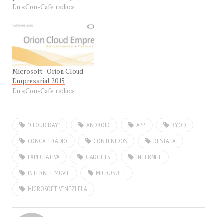
dijo a #ConCafeRADIO el
En «Con-Cafe radio»
Ing. Edgar
Hernandez,Gerente de
Negocios Estratégicos de
Microsoft Venezuela, para
hablarnos de Microsoft en
la Nube Guayanesa, que
Microsoft · Orion Cloud
junto a sus socios de
Empresarial 2015
negocio…
En «Con-Cafe radio»
"CLOUD DAY"
ANDROID
APP
BYOD
CONCAFERADIO
CONTENIDOS
DESTACA
EXPECTATIVA
GADGETS
INTERNET
INTERNET MOVIL
MICROSOFT
MICROSOFT VENEZUELA