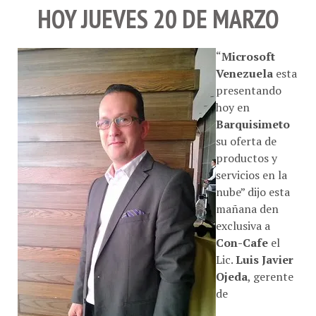
HOY JUEVES 20 DE MARZO
“
Microsoft
Venezuela
esta
presentando
hoy en
Barquisimeto
su oferta de
productos y
servicios en la
nube” dijo esta
mañana den
exclusiva a
Con-Cafe
el
Lic.
Luis Javier
Ojeda
, gerente
de