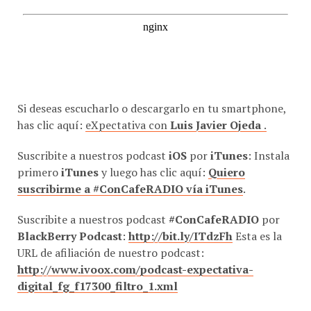
Si deseas escucharlo o descargarlo en tu smartphone,
has clic aquí:
eXpectativa con
Luis Javier Ojeda
.
Suscribite a nuestros podcast
iOS
por
iTunes
: Instala
primero
iTunes
y luego has clic aquí:
Quiero
suscribirme a #ConCafeRADIO vía iTunes
.
Suscribite a nuestros podcast
#ConCafeRADIO
por
BlackBerry Podcast
:
http://bit.ly/ITdzFh
Esta es la
URL de afiliación de nuestro podcast:
http://www.ivoox.com/podcast-expectativa-
digital_fg_f17300_filtro_1.xml