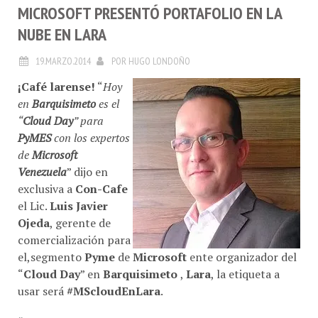
MICROSOFT PRESENTÓ PORTAFOLIO EN LA
NUBE EN LARA
19.MARZO.2014
POR
HUGO LONDOÑO
¡Café larense!
“
Hoy
en
Barquisimeto
es el
“
Cloud Day
” para
PyMES
con los expertos
de
Microsoft
Venezuela
” dijo en
exclusiva a
Con-Cafe
el Lic.
Luis Javier
Ojeda
, gerente de
comercialización para
el,segmento
Pyme
de
Microsoft
ente organizador del
“
Cloud Day
” en
Barquisimeto
,
Lara
, la etiqueta a
usar será
#MScloudEnLara
.