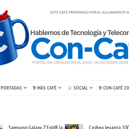
 PORTADAS
𖠚 MÁS CAFÉ
☺ SOCIAL
𖠚 CON-CAFÉ 2
Cashea levanta 100
El buque Wa