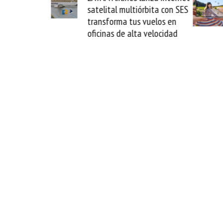
multiórbita con SES
novedad plegable y un
a tus vuelos en
formato fácil de enamorse
e alta velocidad