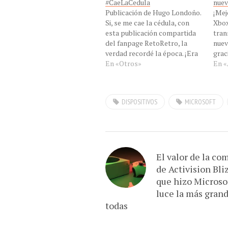
#CaeLaCedula
nuev
Publicación de Hugo Londoño.
¡Mej
Si, se me cae la cédula, con
Xbox
esta publicación compartida
tran
del fanpage RetoRetro, la
nuev
verdad recordé la época. ¡Era
grac
increíble! llevar la música a
En «Otros»
cara
En «
donde tu querías, los modelos
Snap
que recuerdo eran sencillos y
en l
este modelo que aparece en la
pant
DISPOSITIVOS
MICROSOFT
publicación: ¡Resistente al
de X
agua!. Lo divertido…
cara
“Xbo
El valor de la co
de Activision Bli
que hizo Microso
luce la más gran
todas