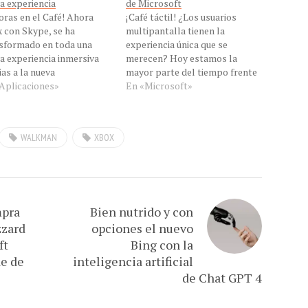
a experiencia
de Microsoft
oras en el Café! Ahora
¡Café táctil! ¿Los usuarios
 con Skype, se ha
multipantalla tienen la
sformado en toda una
experiencia única que se
a experiencia inmersiva
merecen? Hoy estamos la
ias a la nueva
mayor parte del tiempo frente
cterísticas “llamadas
Aplicaciones»
a una pantalla, ya sea la de la
En «Microsoft»
”, que permite compartir
computadora, la tableta, el
as vídeollamadas la
teléfono o el televisor. Hemos
alla de nuestros juegos
pasado de la práctica del
WALKMAN
XBOX
box One. Al usar esta
‘Primetime’, o estar frente a un
cterística se le suele decir
solo dispositivo…
x Snap Skype”, tu…
mpra
Bien nutrido y con
zzard
opciones el nuevo
ft
Bing con la
de de
inteligencia artificial
de Chat GPT 4