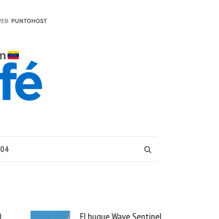
004
ve Sentinel
Uber se lleva PedidosYa y