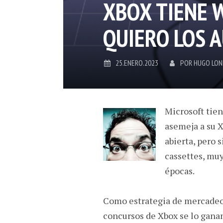
XBOX TIENE 
QUIERO LOS 
25.ENERO.2023
POR
HUGO LO
Microsoft tie
asemeja a su 
abierta, pero 
cassettes, muy
épocas.
Como estrategia de mercadeo 
concursos de Xbox se lo gana