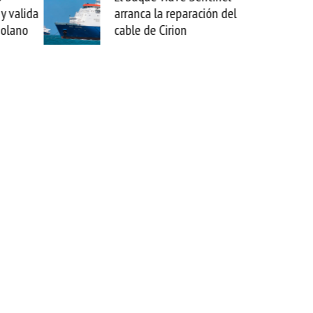
eparación del
sabemos todo lo que puede
ion
mejorar tecnológicamente
esta movida