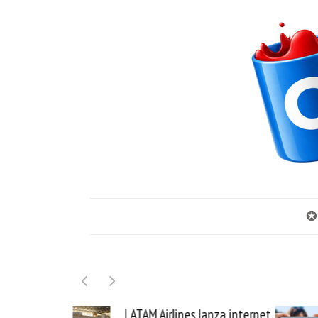
✪
ines lanza internet
Samsung Galaxy Z Fold8 la