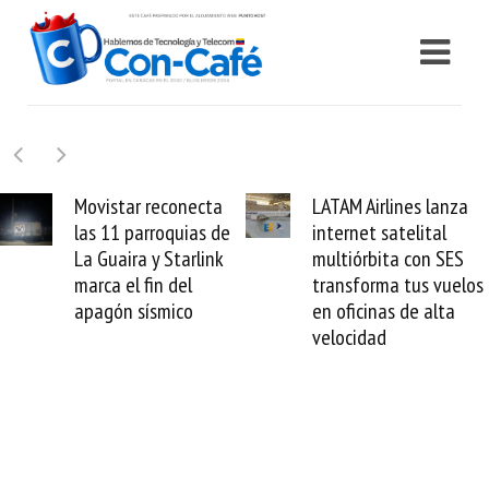
LATAM Airlines lanza
Samsung Galaxy Z
internet satelital
Fold8 la novedad
multiórbita con SES
plegable y un
transforma tus vuelos
formato fácil de
en oficinas de alta
enamorse
velocidad