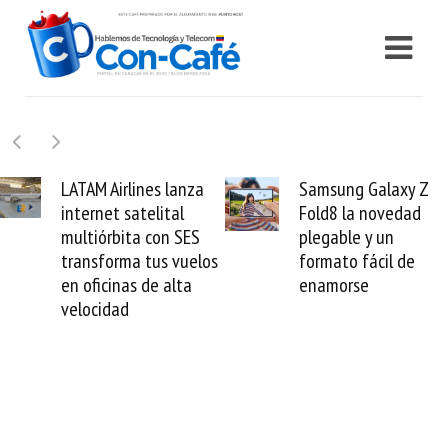
Samsung Galaxy Z
Cashea levanta 100
Fold8 la novedad
millones de dólares y
plegable y un
valida el crédito del
formato fácil de
venezolano ante el
enamorse
mundo