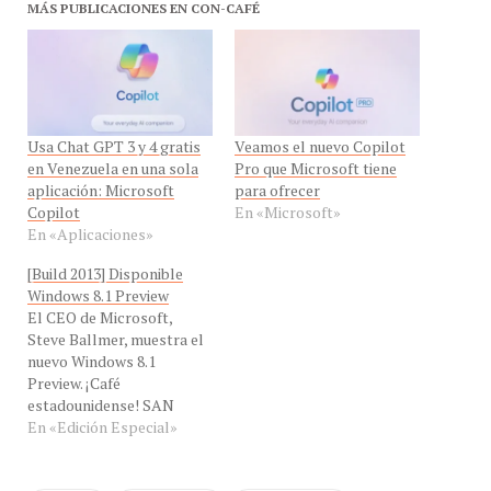
Usa Chat GPT 3 y 4 gratis
Veamos el nuevo Copilot
en Venezuela en una sola
Pro que Microsoft tiene
aplicación: Microsoft
para ofrecer
Copilot
En «Microsoft»
En «Aplicaciones»
[Build 2013] Disponible
Windows 8.1 Preview
El CEO de Microsoft,
Steve Ballmer, muestra el
nuevo Windows 8.1
Preview. ¡Café
estadounidense! SAN
FRANCISCO—26 de junio
En «Edición Especial»
de 2013—Microsoft Corp.
anunció la disponibilidad
inmediata de la versión
BING
CHAT GPT
MICROSOFT
preliminar Windows 8.1, la