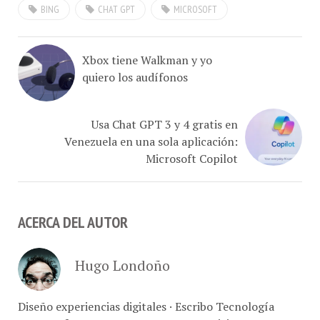
siguiente actualización al
sistema operativo
Windows, durante la
Xbox tiene Walkman y yo
conferencia Build para
quiero los audífonos
desarrolladores. Como
parte de la presentación
inaugural…
Usa Chat GPT 3 y 4 gratis en
Venezuela en una sola aplicación:
Microsoft Copilot
ACERCA DEL AUTOR
Hugo Londoño
Diseño experiencias digitales · Escribo Tecnología
@ConCafe · Retrato marcas, comer y vivir Caracas ·