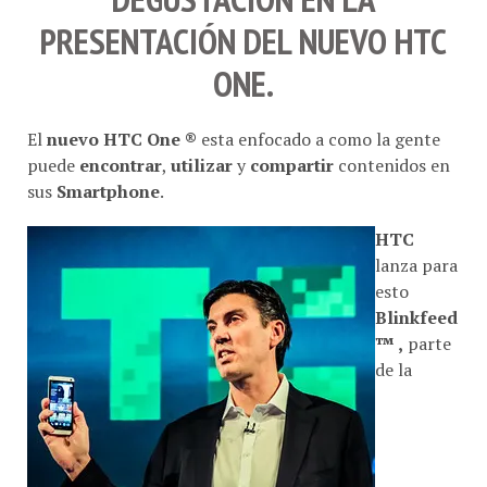
PRESENTACIÓN DEL NUEVO
HTC
ONE
.
El
nuevo HTC One ®
esta enfocado a como la gente
puede
encontrar
,
utilizar
y
compartir
contenidos en
sus
Smartphone
.
HTC
lanza para
esto
Blinkfeed
™ ,
parte
de la