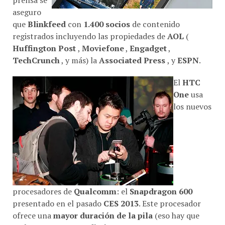
prensa se
aseguro
que
Blinkfeed
con
1.400 socios
de contenido
registrados incluyendo las propiedades de
AOL
(
Huffington Post
,
Moviefone
,
Engadget
,
TechCrunch
, y más) la
Associated Press
, y
ESPN
.
El
HTC
One
usa
los nuevos
procesadores de
Qualcomm
: el
Snapdragon 600
presentado en el pasado
CES 2013
. Este procesador
ofrece una
mayor duración de la pila
(eso hay que