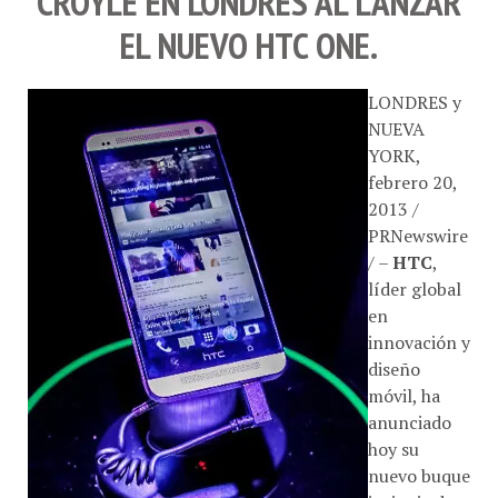
CROYLE
EN
LONDRES
AL LANZAR
EL NUEVO
HTC ONE
.
LONDRES y
NUEVA
YORK,
febrero 20,
2013 /
PRNewswire
/ –
HTC
,
líder global
en
innovación y
diseño
móvil, ha
anunciado
hoy su
nuevo buque