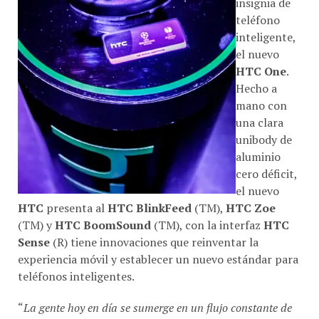
insignia de
teléfono
inteligente,
el nuevo
HTC One
.
Hecho a
mano con
una clara
unibody de
aluminio
cero déficit,
el nuevo
HTC
presenta al
HTC BlinkFeed
(TM),
HTC Zoe
(TM) y
HTC BoomSound
(TM), con la interfaz
HTC
Sense
(R) tiene innovaciones que reinventar la
experiencia móvil y establecer un nuevo estándar para
teléfonos inteligentes.
“
La gente hoy en día se sumerge en un flujo constante de