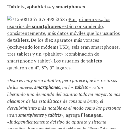
Tablets, «phablets» y smartphones
Por primera vez, los
usuarios de
smartphones
están consumiendo,
consistentemente, más datos móviles que los usuarios
de
tablets
. De los diez aparatos más voraces
(excluyendo los módems USB), seis eran smartphones,
tres tablets y un «phablet» (combinación de
smartphone y tablet). Los usuarios de
tablets
quedaron en 4°, 8°y 9° lugares.
«
Esto es muy poco intuitivo, pero parece que los recursos
de los nuevos
smartphones
, no los
tablets
– están
liberando una demanda del usuario todavía mayor. Si nos
alejamos de las estadísticas de consumo bruto, el
descubrimiento más notable es el modo como las personas
usan
smartphones
y
tablets
», agrega
Flanagan
.
«
Independientemente del tipo de aparato y sistema
operativo, hay poquísima variación en la “firma” del uso