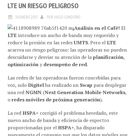
LTE UN RIESGO PELIGROSO
14.ENERO.2013
POR
HUGO LONDOÑO
¡Análisis en el Café!
El
LTE
introduce un ancho de banda muy requerido y
reduce la presión en las redes
UMTS
. Pero el
LTE
acarrea un riesgo peligroso: las operadoras no pueden
descuidarse y desviar su atención de la
planificación
,
optimización
y
desempeño de red
.
Las redes de las operadoras fueron concebidas para
voz, solo
Digitel
ha realizado un
Swap
para desplegar
una red
NGMN
(
Next Generation Mobile Networks
,
o
redes móviles de próxima generación
).
La red
HSPA+
corrigió el problema heredado, este
nuevo ancho de banda y eficiencia de espectro
proporcionadas por el
HSPA+
, ha disparado
nuevamente el consumo por que los datos móviles son