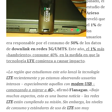
pasado, el
estudio de
Arieso
reveló que
el
1%
de
los
usuarios
era responsable por el consumo de
50%
de los datos
de
downlink en redes 3G/UMTS
. Este año,
el
1%
más
«hambriento» consume 40%, en la medida en que la
tecnología
LTE
comienza a causar impacto
.
«
La región que estudiamos este año lanzó la tecnología
LTE
recientemente y ya estamos observando usuarios
intensos – especialmente aquellos con
modem USB
–
comenzando a migrar a
4G
», afirmó
Flanagan
. «
Bajo
muchos aspectos, esto es una buena noticia – las redes
LTE
están cumpliendo su misión. Sin embargo, los niveles
de consumo y estándares de uso de
LTE
son muy