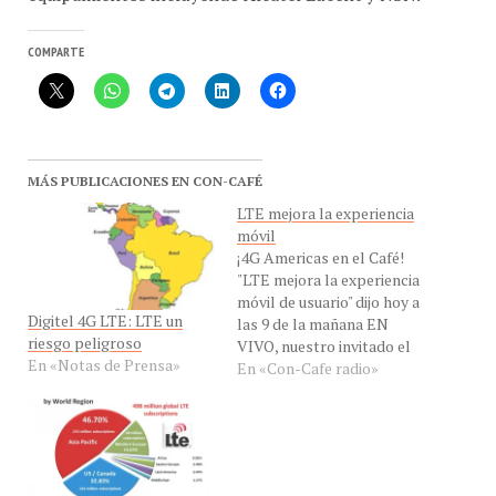
COMPARTE
MÁS PUBLICACIONES EN CON-CAFÉ
LTE mejora la experiencia
móvil
¡4G Americas en el Café!
"LTE mejora la experiencia
móvil de usuario" dijo hoy a
Digitel 4G LTE: LTE un
las 9 de la mañana EN
riesgo peligroso
VIVO, nuestro invitado el
En «Notas de Prensa»
Lic. Erasmo Rojas ,
En «Con-Cafe radio»
Director de 4G Américas
para América Latina, desde
Dallas, Texas, Estados
Unidos, para hablarnos del
lanzamiento de LTE, 4G