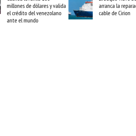
arranca la reparación del
sabemos todo lo q
cable de Cirion
mejorar tecnológic
esta movida