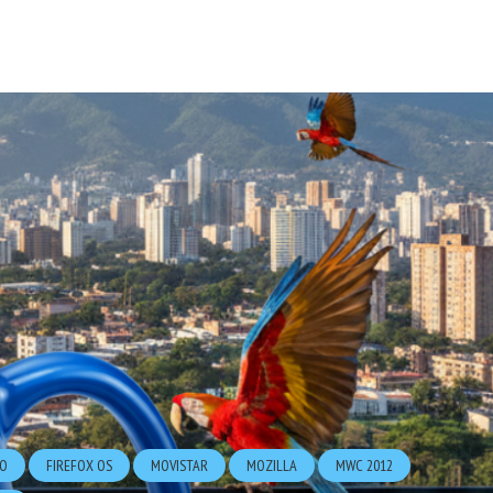
IO
FIREFOX OS
MOVISTAR
MOZILLA
MWC 2012