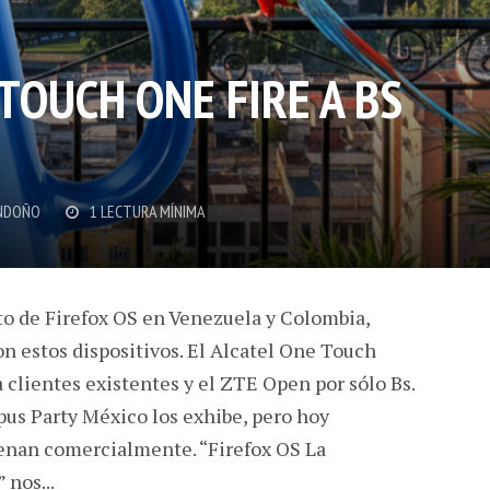
TOUCH ONE FIRE A BS
NDOÑO
1 LECTURA MÍNIMA
to de Firefox OS en Venezuela y Colombia,
n estos dispositivos. El Alcatel One Touch
a clientes existentes y el ZTE Open por sólo Bs.
s Party México los exhibe, pero hoy
enan comercialmente. “Firefox OS La
 nos...