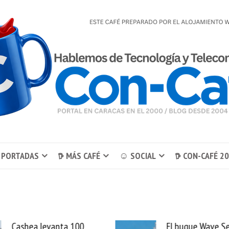
 PORTADAS
𖠚 MÁS CAFÉ
☺ SOCIAL
𖠚 CON-CAFÉ 2
El buque Wave Sentinel
Uber se lleva Pedid