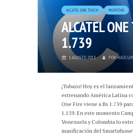
ALCATEL ONE TOUCH
MOVISTAR
ALCATEL ONE 
1.739
1.AGOSTO.2013
POR
HUGO LO
¡Tubazo! Hoy es el lanzamien
estrenando América Latina co
One Fire viene a Bs 1.739 par
1.159. En este momento Campu
Venezuela y Colombia lo estr
masificación del Smartphone”