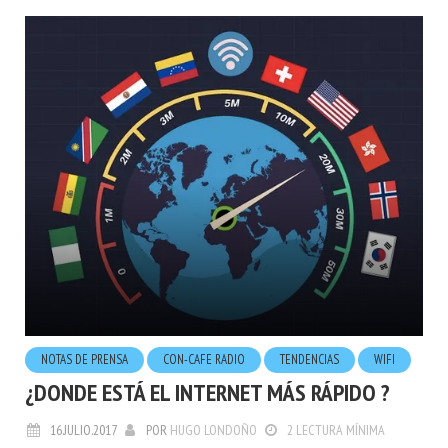
NOTAS DE PRENSA
CON-CAFE RADIO
TENDENCIAS
WIFI
¿DONDE ESTÁ EL INTERNET MÁS RÁPIDO ?
16.JULIO.2017
POR
HUGO LONDOÑO
2 LECTURA MÍNIMA