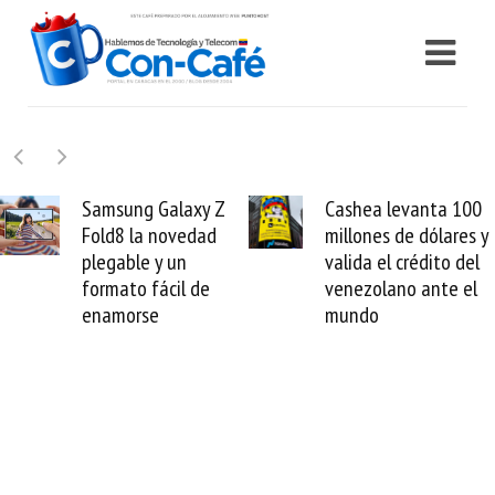
xy Z
Cashea levanta 100
El buque Wa
dad
millones de dólares y
Sentinel arr
valida el crédito del
reparación d
 de
venezolano ante el
cable de Cir
mundo