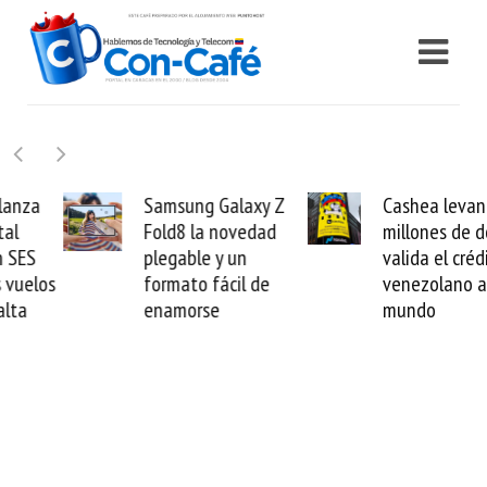
Samsung Galaxy Z
Cashea levanta 100
Fold8 la novedad
millones de dólares y
plegable y un
valida el crédito del
formato fácil de
venezolano ante el
enamorse
mundo