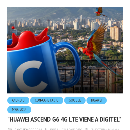
ANDROID
CON-CAFE RADIO
GOOGLE
HUAWEI
MWC 2014
"HUAWEI ASCEND G6 4G LTE VIENE A DIGITEL"
8.NOVIEMBRE.2014
POR
HUGO LONDOÑO
7 LECTURA MÍNIMA