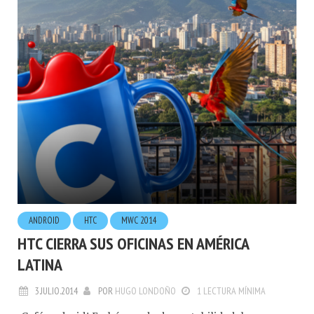
ANDROID
HTC
MWC 2014
HTC CIERRA SUS OFICINAS EN AMÉRICA
LATINA
3.JULIO.2014
POR
HUGO LONDOÑO
1 LECTURA MÍNIMA
¡Café android! En búsqueda de rentabilidad, la marca