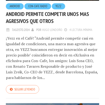
ANDROID
CON-CAFE RADIO
YEZZ
ANDROID PERMITE COMPETIR UNOS MAS
AGRESIVOS QUE OTROS
7.AGOSTO.2014
POR
HUGO LONDOÑO
4 LECTURA MÍNIMA
¡Yezz en el Café! “Android permite competir casi en
igualdad de condiciones, una marca mas agresiva que
otra, en YEZZ buscamos entregar innovación al mejor
precio posible" coincidieron en decir en eXclusiva en
eXclusiva para Con-Cafe, los amigos: Luis Sosa CEO,
con Renato Tavares Resposable de producto y José
Luis Zreik, Co-CEO de YEZZ , desde Barcelona, España,
para hablarnos de los...
SEGUIR LEYENDO