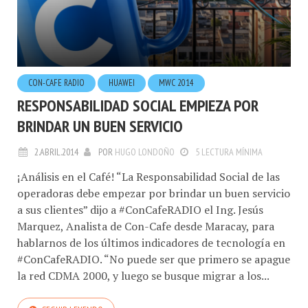
CON-CAFE RADIO
HUAWEI
MWC 2014
RESPONSABILIDAD SOCIAL EMPIEZA POR
BRINDAR UN BUEN SERVICIO
2.ABRIL.2014
POR
HUGO LONDOÑO
5 LECTURA MÍNIMA
¡Análisis en el Café! “La Responsabilidad Social de las
operadoras debe empezar por brindar un buen servicio
a sus clientes” dijo a #ConCafeRADIO el Ing. Jesús
Marquez, Analista de Con-Cafe desde Maracay, para
hablarnos de los últimos indicadores de tecnología en
#ConCafeRADIO. “No puede ser que primero se apague
la red CDMA 2000, y luego se busque migrar a los...
SEGUIR LEYENDO