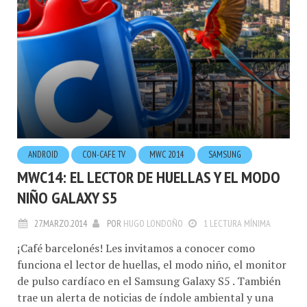
ANDROID
CON-CAFE TV
MWC 2014
SAMSUNG
MWC14: EL LECTOR DE HUELLAS Y EL MODO
NIÑO GALAXY S5
27.MARZO.2014
POR
HUGO LONDOÑO
1 LECTURA MÍNIMA
¡Café barcelonés! Les invitamos a conocer como
funciona el lector de huellas, el modo niño, el monitor
de pulso cardíaco en el Samsung Galaxy S5 . También
trae un alerta de noticias de índole ambiental y una