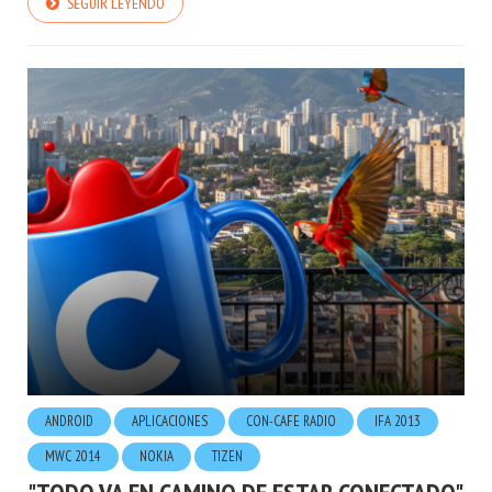
ANDROID
APLICACIONES
CON-CAFE RADIO
IFA 2013
MWC 2014
NOKIA
TIZEN
"TODO VA EN CAMINO DE ESTAR CONECTADO"