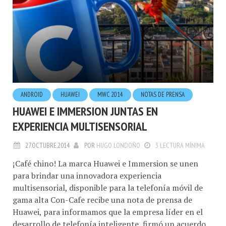
ANDROID
HUAWEI
MWC 2014
NOTAS DE PRENSA
HUAWEI E IMMERSION JUNTAS EN
EXPERIENCIA MULTISENSORIAL
27.OCTUBRE.2014
POR
HUGO LONDOÑO
3 LECTURA MÍNIMA
¡Café chino! La marca Huawei e Immersion se unen
para brindar una innovadora experiencia
multisensorial, disponible para la telefonía móvil de
gama alta Con-Cafe recibe una nota de prensa de
Huawei, para informamos que la empresa líder en el
desarrollo de telefonía inteligente, firmó un acuerdo