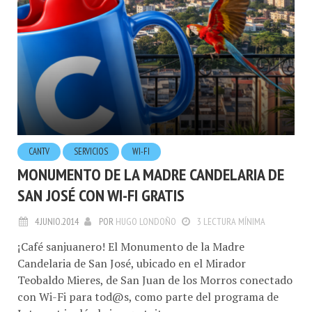
CANTV
SERVICIOS
WI-FI
MONUMENTO DE LA MADRE CANDELARIA DE
SAN JOSÉ CON WI-FI GRATIS
4.JUNIO.2014
POR
HUGO LONDOÑO
3 LECTURA MÍNIMA
¡Café sanjuanero! El Monumento de la Madre
Candelaria de San José, ubicado en el Mirador
Teobaldo Mieres, de San Juan de los Morros conectado
con Wi-Fi para tod@s, como parte del programa de
Internet inalámbrico gratuito en parques