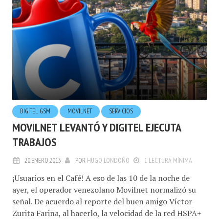
DIGITEL GSM
MOVILNET
SERVICIOS
MOVILNET LEVANTÓ Y DIGITEL EJECUTA
TRABAJOS
20.ENERO.2013
POR
HUGO LONDOÑO
1 LECTURA MÍNIMA
¡Usuarios en el Café! A eso de las 10 de la noche de
ayer, el operador venezolano Movilnet normalizó su
señal. De acuerdo al reporte del buen amigo Víctor
Zurita Fariña, al hacerlo, la velocidad de la red HSPA+
de Digitel se normalizó tambien en la población de