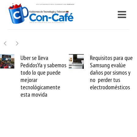
Requisitos para que
Movistar reconec
emos
Samsung evalúe
las 11 parroquias
e
daños por sismos y
La Guaira y Starl
no perder tus
marca el fin del
e
electrodomésticos
apagón sísmico