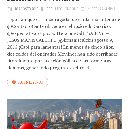
10.AGOSTO.2015
POR
HUGO LONDOÑO
2 LECTURA MÍNIMA
reportan que esta madrugada fue caída una antena de
@ContactoCantv ubicada en el rosio edo Guárico.
@expectativa67 pic.twitter.com/GdtTbAB4Vn — ?
JESUS MANISCALCHI.1 (@jrmaniscalchi) agosto 9,
2015 ¡Café para lamentar! En menos de cinco años,
dos celdas del operador Movilnet han sido derribadas
literalmente por la acción eólica de las tormentas
llaneras, generando preguntas sobre el...
SEGUIR LEYENDO