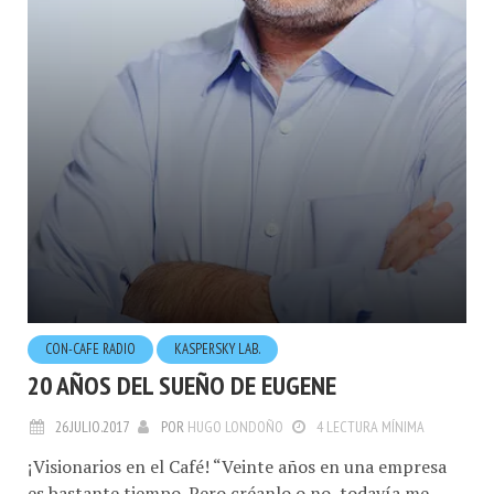
CON-CAFE RADIO
KASPERSKY LAB.
20 AÑOS DEL SUEÑO DE EUGENE
26.JULIO.2017
POR
HUGO LONDOÑO
4 LECTURA MÍNIMA
¡Visionarios en el Café! “Veinte años en una empresa
es bastante tiempo. Pero créanlo o no, todavía me
encanta. Me encanta nuestro equipo y el trabajo que