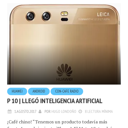
HUAWEI
ANDROID
CON-CAFE RADIO
P 10 | LLEGÓ INTELIGENCIA ARTIFICIAL
1.AGOSTO.2017
POR
HUGO LONDOÑO
8 LECTURA MÍNIMA
¡Café chino! “Tenemos un producto todavía más
fuerte [que el siguiente iPhone]. El Mate 10, tendrá