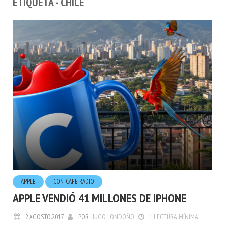
APPLE
CON-CAFE RADIO
APPLE VENDIÓ 41 MILLONES DE IPHONE
2.AGOSTO.2017
POR
HUGO LONDOÑO
1 LECTURA MÍNIMA
¡Manzana en el Café! La marca Apple, vendió 41