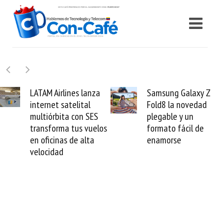
Samsung Galaxy Z
Cashea levanta 100
Fold8 la novedad
millones de dólares y
plegable y un
valida el crédito del
formato fácil de
venezolano ante el
enamorse
mundo