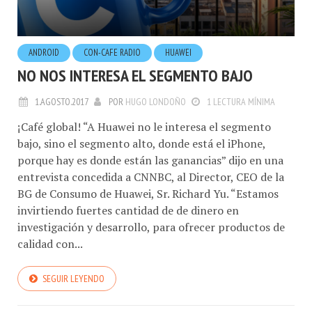
ANDROID
CON-CAFE RADIO
HUAWEI
NO NOS INTERESA EL SEGMENTO BAJO
1.AGOSTO.2017
POR
HUGO LONDOÑO
1 LECTURA MÍNIMA
¡Café global! “A Huawei no le interesa el segmento
bajo, sino el segmento alto, donde está el iPhone,
porque hay es donde están las ganancias” dijo en una
entrevista concedida a CNNBC, al Director, CEO de la
BG de Consumo de Huawei, Sr. Richard Yu. “Estamos
invirtiendo fuertes cantidad de de dinero en
investigación y desarrollo, para ofrecer productos de
calidad con...
SEGUIR LEYENDO