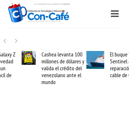
Cashea levanta 100
El buque Wave
millones de dólares y
Sentinel arranca la
valida el crédito del
reparación del
venezolano ante el
cable de Cirion
mundo