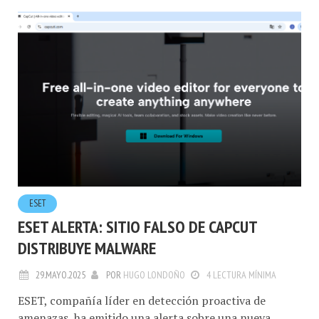
ESET
ESET ALERTA: SITIO FALSO DE CAPCUT
DISTRIBUYE MALWARE
29.MAYO.2025
POR
HUGO LONDOÑO
4 LECTURA MÍNIMA
ESET, compañía líder en detección proactiva de
amenazas, ha emitido una alerta sobre una nueva