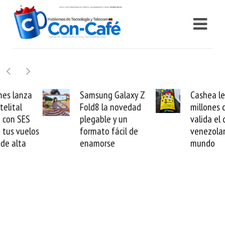
Samsung Galaxy Z
Cashea levanta 100
Fold8 la novedad
millones de dólares y
plegable y un
valida el crédito del
formato fácil de
venezolano ante el
enamorse
mundo