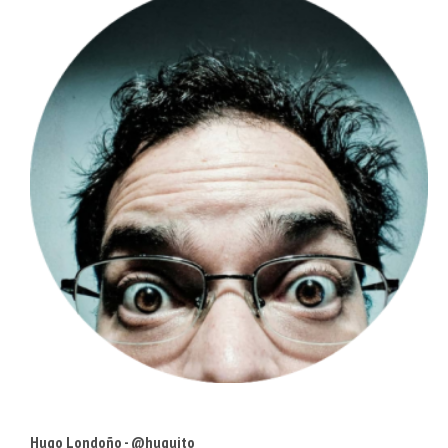
Hugo Londoño - @huguito