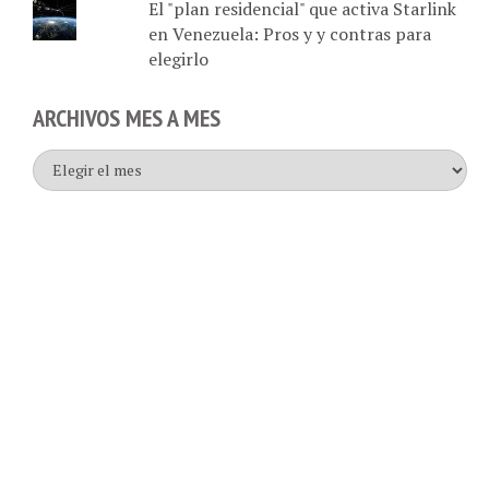
en Venezuela: Pros y y contras para
elegirlo
ARCHIVOS MES A MES
Archivos
mes
a
mes