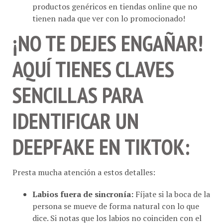
tienen nada que ver con lo promocionado!
¡NO TE DEJES ENGAÑAR!
AQUÍ TIENES CLAVES
SENCILLAS PARA
IDENTIFICAR UN
DEEPFAKE EN TIKTOK:
Presta mucha atención a estos detalles:
Labios fuera de sincronía:
Fíjate si la boca de la
persona se mueve de forma natural con lo que
dice. Si notas que los labios no coinciden con el
audio, ¡enciende las alarmas!