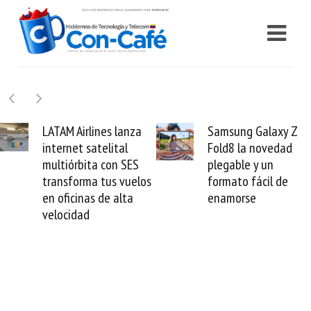
Samsung Galaxy Z
Cashea levanta 100
Fold8 la novedad
millones de dólares y
plegable y un
valida el crédito del
formato fácil de
venezolano ante el
enamorse
mundo