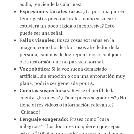
Expresiones faciales raras:
¿La persona parece
tener gestos poco naturales, como si su cara
estuviera un poco rígida o inexpresiva? Esto
puede ser una señal.
Fallos visuales:
Busca cosas extrañas en la
imagen, como bordes borrosos alrededor de la
persona, cambios de luz repentinos o cualquier
otra distorsión que no parezca normal.
Voz robótica:
Si la voz suena demasiado
artificial, sin emoción o con una entonación muy
plana, podría ser generada por IA.
Cuentas sospechosas:
Revise el perfil de la
cuenta. ¿Es nueva? ¿Tiene pocos seguidores? ¿No
tiene otros videos o información relevante?
¡Cuidado!
Lenguaje exagerado:
Frases como “cura
milagrosa”, “los doctores no quieren que sepas
esto” o “100% garantizado” son una gran bandera
roja.