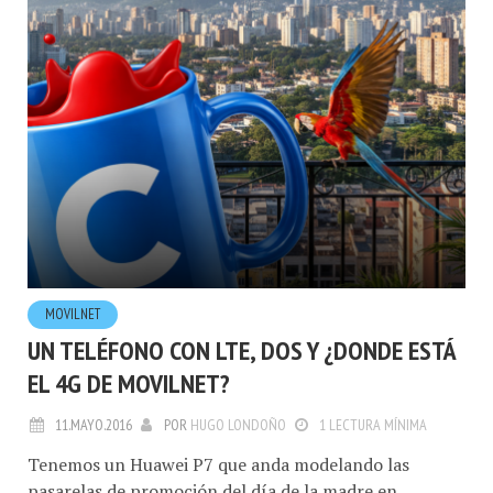
MOVILNET
UN TELÉFONO CON LTE, DOS Y ¿DONDE ESTÁ
EL 4G DE MOVILNET?
11.MAYO.2016
POR
HUGO LONDOÑO
1 LECTURA MÍNIMA
Tenemos un Huawei P7 que anda modelando las
pasarelas de promoción del día de la madre en