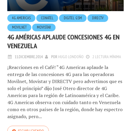
4G AMERICAS
CONATEL
DIGITEL GSM
DIRECTV
MOVILNET
MOVISTAR
4G AMÉRICAS APLAUDE CONCESIONES 4G EN
VENEZUELA
11.DICIEMBRE.2014
POR
HUGO LONDOÑO
2 LECTURA MÍNIMA
¡Reacciones en el Café! “4G Americas aplaude la
entrega de las concesiones 4G para las operadoras
Movilnet, Movistar y DIRECTV pero advertimos que es
solo el principio” dijo José Otero director de 4G
Americas para la región de Latinoamérica y el Caribe.
4G Americas observa con cuidado tanto en Venezuela
como en otros países de la región, donde hay espectro
asignado, pero...