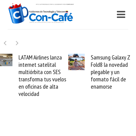
anza
Samsung Galaxy Z
Cashea levant
l
Fold8 la novedad
millones de dól
SES
plegable y un
valida el crédit
vuelos
formato fácil de
venezolano ant
ta
enamorse
mundo