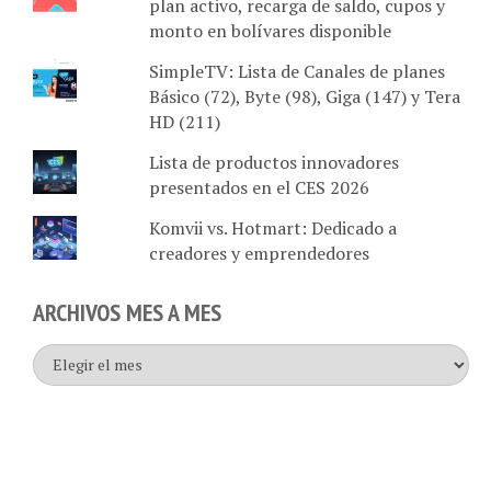
monto en bolívares disponible
SimpleTV: Lista de Canales de planes
Básico (72), Byte (98), Giga (147) y Tera
HD (211)
Lista de productos innovadores
presentados en el CES 2026
Komvii vs. Hotmart: Dedicado a
creadores y emprendedores
ARCHIVOS MES A MES
Archivos
mes
a
mes