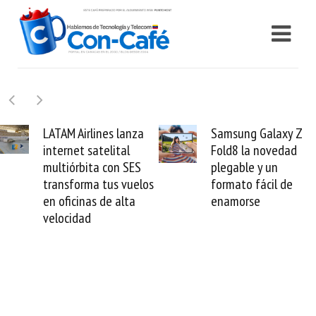
s lanza
Samsung Galaxy Z
Cashea leva
ital
Fold8 la novedad
millones de 
on SES
plegable y un
valida el cré
s vuelos
formato fácil de
venezolano 
 alta
enamorse
mundo