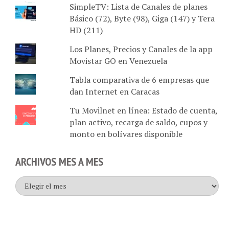
Básico (72), Byte (98), Giga (147) y Tera
HD (211)
Los Planes, Precios y Canales de la app
Movistar GO en Venezuela
Tabla comparativa de 6 empresas que
dan Internet en Caracas
Tu Movilnet en línea: Estado de cuenta,
plan activo, recarga de saldo, cupos y
monto en bolívares disponible
ARCHIVOS MES A MES
Archivos
mes
a
mes