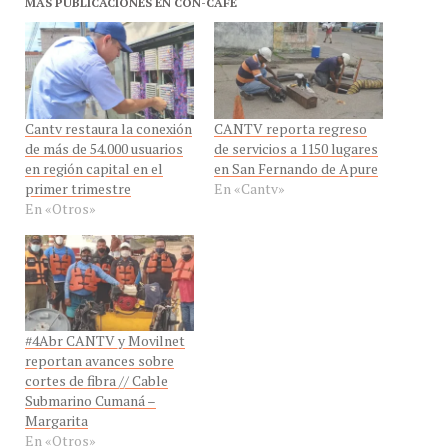
Cantv restaura la conexión
CANTV reporta regreso
de más de 54.000 usuarios
de servicios a 1150 lugares
en región capital en el
en San Fernando de Apure
primer trimestre
En «Cantv»
En «Otros»
#4Abr CANTV y Movilnet
reportan avances sobre
cortes de fibra // Cable
Submarino Cumaná –
Margarita
En «Otros»