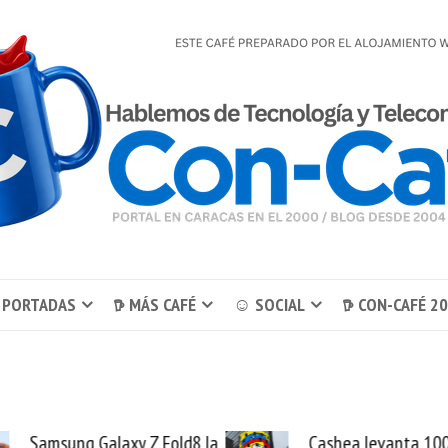
 PORTADAS
𖠚 MÁS CAFÉ
☺ SOCIAL
𖠚 CON-CAFÉ 2
Samsung Galaxy Z Fold8 la
Cashea levanta 100