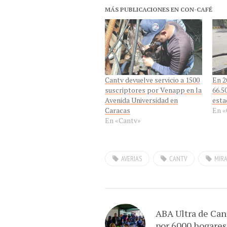
MÁS PUBLICACIONES EN CON-CAFÉ
Cantv devuelve servicio a 1500
En 2
suscriptores por Venapp en la
66.5
Avenida Universidad en
esta
Caracas
En «
En «Cantv»
AVERIAS
CANTV
MIR
ABA Ultra de Can
por 6000 hogares