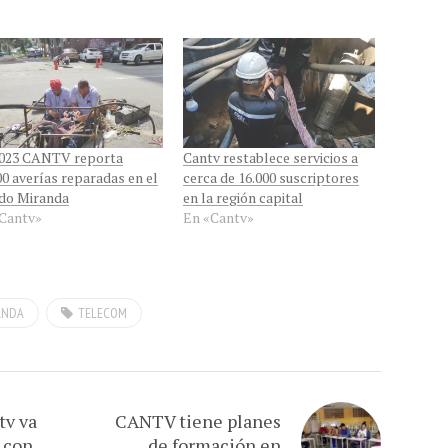
023 CANTV reporta
Cantv restablece servicios a
00 averías reparadas en el
cerca de 16.000 suscriptores
do Miranda
en la región capital
Cantv»
En «Cantv»
ANDA
TELECOM
tv va
CANTV tiene planes
 con
de formación en