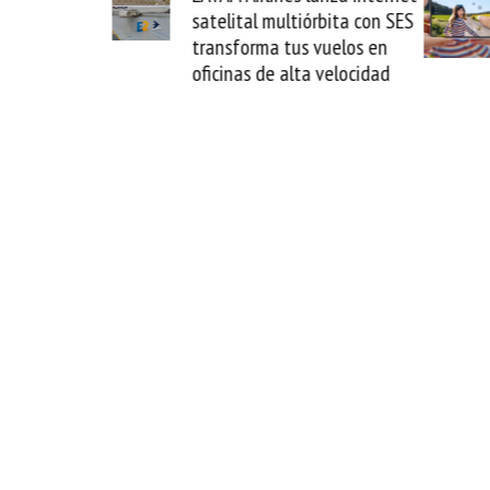
uaira y
satelital multiórbita con SES
in del
transforma tus vuelos en
oficinas de alta velocidad