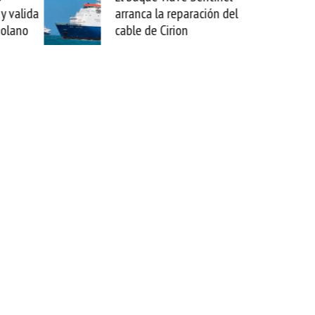
lida
arranca la reparación del
sabemo
no
cable de Cirion
mejora
esta m