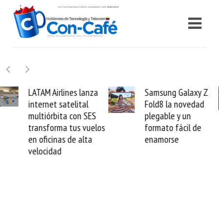
Samsung Galaxy Z
Cashea levanta 100
Fold8 la novedad
millones de dólares y
plegable y un
valida el crédito del
formato fácil de
venezolano ante el
enamorse
mundo