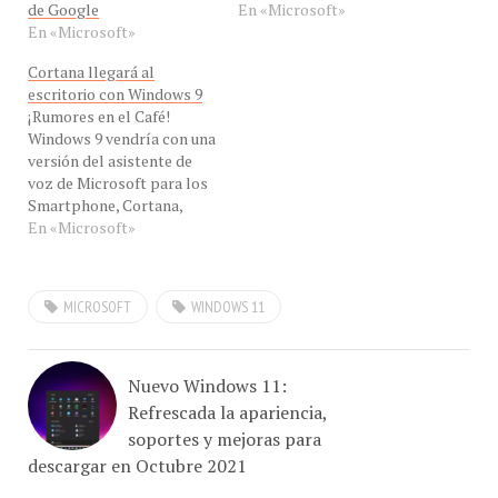
En «Microsoft»
Cortana llegará al
escritorio con Windows 9
¡Rumores en el Café!
Windows 9 vendría con una
versión del asistente de
voz de Microsoft para los
Smartphone, Cortana,
incorporado en la última
En «Microsoft»
versión de su sistema
operativo móvil Windows
Phone 8.1., reveló una
MICROSOFT
WINDOWS 11
fuente a Con-Cafe.
Microsoft convocará a los
medios de comunicación a
un evento para el…
Nuevo Windows 11:
Refrescada la apariencia,
soportes y mejoras para
descargar en Octubre 2021