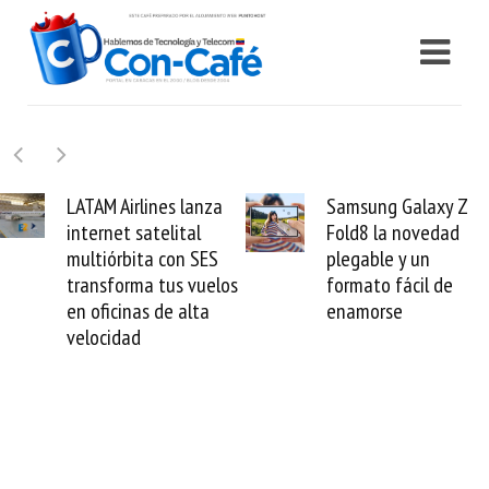
Samsung Galaxy Z
Cashea levanta 100
Fold8 la novedad
millones de dólares y
plegable y un
valida el crédito del
formato fácil de
venezolano ante el
enamorse
mundo