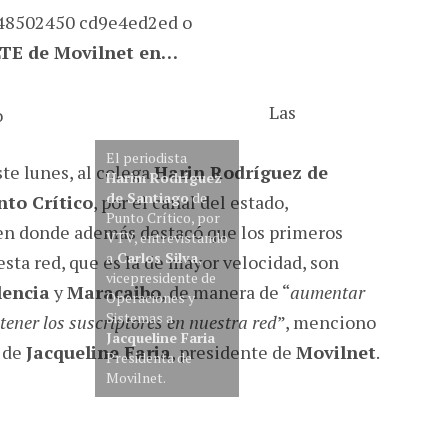
LTE de Movilnet en…
Las
El periodista
te lunes, al colega
Harin Rodríguez de
Harim Rodríguez
de Santiago
de
nto Crítico
, por el canal del estado,
Punto Crítico, por
 en donde además destacó que los primeros
VTV, entrevistando
a
Carlos Silva
,
esta red, que es la de mayor velocidad, son
vicepresidente de
lencia
y
Maracaibo
, de manera de “
aumentar
Operaciones y
Sistemas a
ener los suscriptores en nuestra red
”, menciono
Jacqueline Faria
o de
Jacqueline Faria
, presidente de
Movilnet
.
Presidenta de
Movilnet.