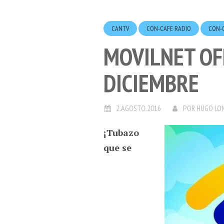
CANTV
CON-CAFE RADIO
CON-
MOVILNET OF
DICIEMBRE
2.AGOSTO.2016
POR
HUGO LO
¡Tubazo
que se