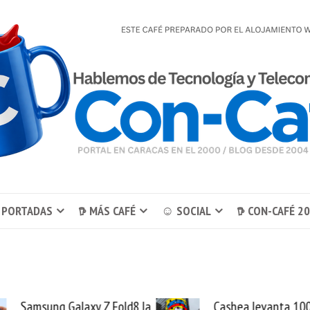
 PORTADAS
𖠚 MÁS CAFÉ
☺ SOCIAL
𖠚 CON-CAFÉ 2
alaxy Z Fold8 la
Cashea levanta 100