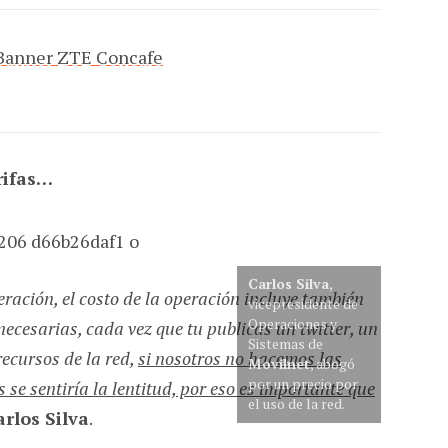
rifas…
Carlos Silva
,
peración, el costo de la operación incluye también
vicepresidente de
Operaciones y
necesarias, cada vez que tu publicas un twitter, un
Sistemas de
ecursos de la red,
si nosotros no hacemos las
Movilnet
, abogó
por un precio por
 se sentiría la lentitud, por eso es importante que
el uso de la red.
arlos Silva
.