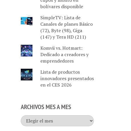
cupos y monto en
bolívares disponible
SimpleTV: Lista de
Canales de planes Básico
(72), Byte (98), Giga
(147) y Tera HD (211)
Komvii vs. Hotmart:
Dedicado a creadores y
emprendedores
Lista de productos
innovadores presentados
en el CES 2026
ARCHIVOS MES A MES
Archivos
mes
a