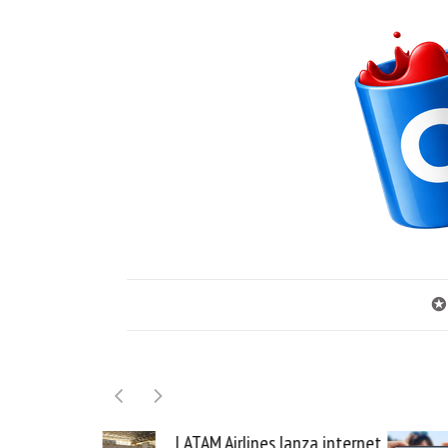
✪
LATAM Airlines lanza internet
Samsung G