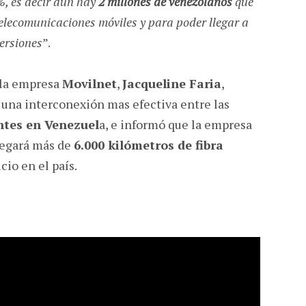
%, es decir aun hay
2 millones de venezolanos
que
 telecomunicaciones móviles y para poder llegar a
ersiones
”.
e la empresa
Movilnet
,
Jacqueline Faria
,
 una interconexión mas efectiva entre las
entes en Venezuel
a, e informó que la empresa
legará más de
6.000 kilómetros de fibra
cio en el país.