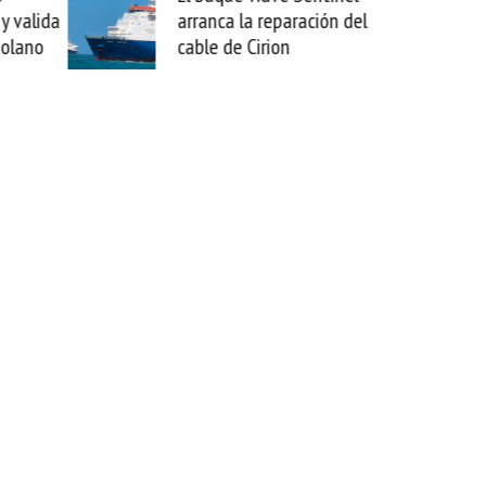
arranca la reparación del
sabemos todo l
cable de Cirion
mejorar tecnol
esta movida