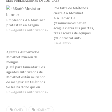
Por falta de teléfonos
cierra AA Movilnet
A.A. leovic. De
Empleados AA Movilnet
@somosmovilnet en
protestan en Aragua
#cagua cierra sus puertas,
En «Agentes Autorizados»
tras escazes de equipos.
@ContactoCantv
@concafe @expectativa67
En «Cantv»
@huguito— ?JESUS
Agentes Autorizados
MANISCALCHI.1
Movilnet mueren de
(@jrmaniscalchi) junio 18,
mengua
2014 ¡Agentes en el Café!
¡Café para lamentar! Los
Por falta de teléfonos
agentes autorizados de
comienzan los cierres de
Movilnet están muriendo
los Agentes Autorizados
de mengua: sin teléfonos.
del operador del estado
Se les ha dicho que en
venezolano Movilnet. Pese
febrero les llegan, pero
En «Agentes Autorizados»
a contar con Vtelca, el…
les llegaran suficientes?
¿Donde sacarán la plata
para pagar condominio,
CANTV
MOVILNET
servicios públicos,