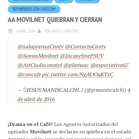
REPORTEROS CON-CAFE.COM
AA MOVILNET QUIEBRAN Y CIERRAN
5.ABRIL.2016
POR
HUGO LONDOÑO
@salaprensaCantv
@ContactoCantv
@SomosMovilnet
@JacquelinePSUV
@AttCiudaconatel
@planwac
@expectativa67
@concafe
pic.twitter.com/NgAOOqKTsC
— JESUS MANISCALCHI.1 (@jrmaniscalchi)
4
de abril de 2016
¡Drama en el Café!
Los Agentes Autorizados del
operador
Movilnet
se declaran en quiebra en el estado
Aragua
y están cerrando sus puertas para siempre, así