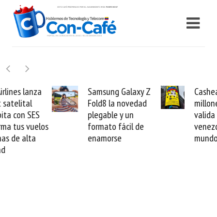
Samsung Galaxy Z
Cashea levanta 100
Fold8 la novedad
millones de dólares y
plegable y un
valida el crédito del
formato fácil de
venezolano ante el
enamorse
mundo